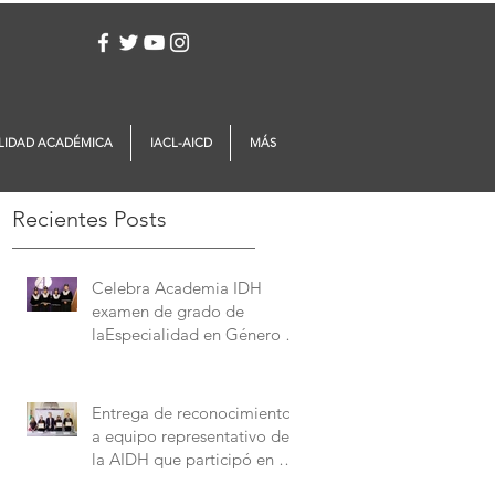
Iniciar sesión
LIDAD ACADÉMICA
IACL-AICD
MÁS
Recientes Posts
Celebra Academia IDH
examen de grado de
laEspecialidad en Género y
Derechos Humanos
Entrega de reconocimientos
a equipo representativo de
la AIDH que participó en el
Concurso Interamericano de