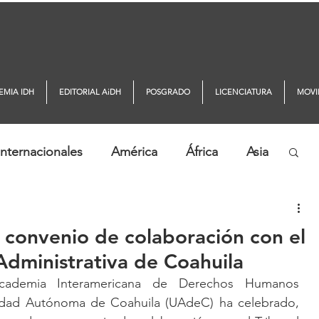
EMIA IDH
EDITORIAL AiDH
POSGRADO
LICENCIATURA
MOVI
nternacionales
América
África
Asia
ticias AiDH
Monitor DDHH
convenio de colaboración con el
 Administrativa de Coahuila
cademia Interamericana de Derechos Humanos 
idad Autónoma de Coahuila (UAdeC) ha celebrado, 