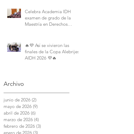
Derechos Humanos de la
American University.
Celebra Academia IDH
examen de grado de la
Maestría en Derechos
Humanos con Perspectiva
Internacional y Comparada
🔥💜 Así se vivieron las
finales de la Copa Alebrijes
AIDH 2026 💜🔥
Archivo
junio de 2026
(2)
2 entradas
mayo de 2026
(9)
9 entradas
abril de 2026
(6)
6 entradas
marzo de 2026
(4)
4 entradas
febrero de 2026
(3)
3 entradas
enero de 2026
(3)
3 entradas