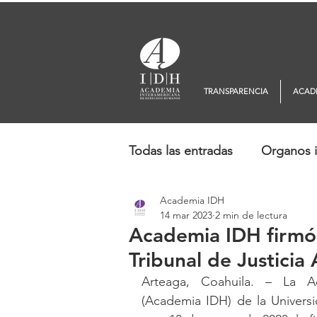
TRANSPARENCIA
ACAD
Todas las entradas
Organos i
Academia IDH
Europa
Oceanía
No
14 mar 2023
2 min de lectura
Academia IDH firmó 
Tribunal de Justicia
Arteaga, Coahuila. – La A
(Academia IDH) de la Univers