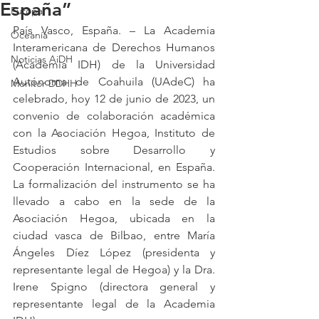
España”
Europa
País Vasco, España. – La Academia 
Oceanía
Interamericana de Derechos Humanos 
Noticias AiDH
(Academia IDH) de la Universidad 
Autónoma de Coahuila (UAdeC) ha 
Monitor DDHH
celebrado, hoy 12 de junio de 2023, un 
convenio de colaboración académica 
con la Asociación Hegoa, Instituto de 
Estudios sobre Desarrollo y 
Cooperación Internacional, en España. 
La formalización del instrumento se ha 
llevado a cabo en la sede de la 
Asociación Hegoa, ubicada en la 
ciudad vasca de Bilbao, entre María 
Ángeles Díez López (presidenta y 
representante legal de Hegoa) y la Dra. 
Irene Spigno (directora general y 
representante legal de la Academia 