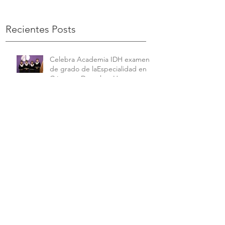
Recientes Posts
Celebra Academia IDH examen
de grado de laEspecialidad en
Género y Derechos Humanos
Entrega de reconocimientos a
equipo representativo de la AIDH
que participó en el Concurso
Interamericano de Derechos
Humanos de la American
University.
Celebra Academia IDH examen
de grado de la Maestría en
Derechos Humanos con
Perspectiva Internacional y
Comparada