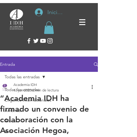
Iniciar sesión
Entrada
Todas las entradas
Academia IDH
Todas las entradas
13 jun 2023
2 min de lectura
“Academia IDH ha
Organos internacionales
firmado un convenio de
América
colaboración con la
África
Asociación Hegoa,
Asia