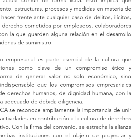
actuar común de forma lícita. Esto implica que 
nto, estructuras, procesos y medidas en materia de 
hacer frente ante cualquier caso de delitos, ilícitos, 
de derecho cometidos por empleados, colaboradores 
on la que guarden alguna relación en el desarrollo 
adenas de suministro.
vo
empresarial es parte esencial de la cultura que 
ciones como clave de un compromiso ético y 
orma de generar valor no solo económico, sino 
s indispensable que los compromisos empresariales 
de derechos humanos, de dignidad humana, con la 
 adecuado de debida diligencia. 
WCA
se reconoce ampliamente la importancia de unir 
r actividades en contribución a la cultura de derechos 
o. Con la firma del convenio, se estrecha la alianza 
mbas instituciones con el objeto de proyectar y 