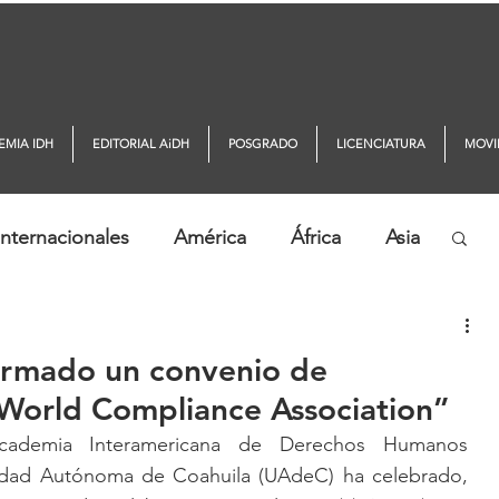
EMIA IDH
EDITORIAL AiDH
POSGRADO
LICENCIATURA
MOVI
nternacionales
América
África
Asia
ticias AiDH
Monitor DDHH
irmado un convenio de
 World Compliance Association”
cademia Interamericana de Derechos Humanos 
idad Autónoma de Coahuila (UAdeC) ha celebrado, 