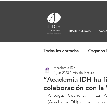
TRANSPARENCIA
ACAD
Todas las entradas
Organos i
Academia IDH
Europa
Oceanía
No
1 jun 2023
2 min de lectura
“Academia IDH ha f
colaboración con la
Arteaga, Coahuila. – La A
(Academia IDH) de la Univers