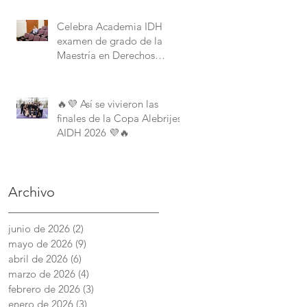
Derechos Humanos de la
American University.
Celebra Academia IDH
examen de grado de la
Maestría en Derechos
Humanos con Perspectiva
Internacional y Comparada
🔥💜 Así se vivieron las
finales de la Copa Alebrijes
AIDH 2026 💜🔥
Archivo
junio de 2026
(2)
2 entradas
mayo de 2026
(9)
9 entradas
abril de 2026
(6)
6 entradas
marzo de 2026
(4)
4 entradas
febrero de 2026
(3)
3 entradas
enero de 2026
(3)
3 entradas