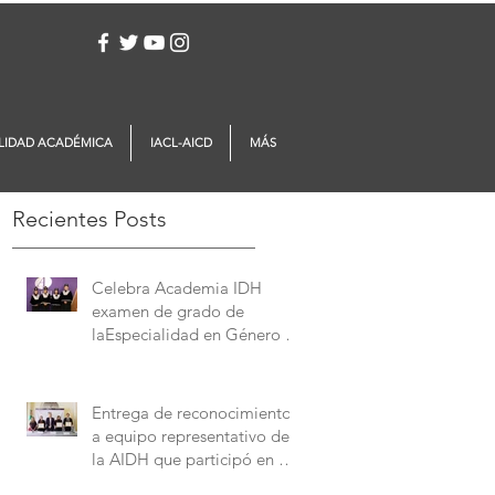
Iniciar sesión
LIDAD ACADÉMICA
IACL-AICD
MÁS
Recientes Posts
Celebra Academia IDH
examen de grado de
laEspecialidad en Género y
Derechos Humanos
Entrega de reconocimientos
a equipo representativo de
la AIDH que participó en el
Concurso Interamericano de