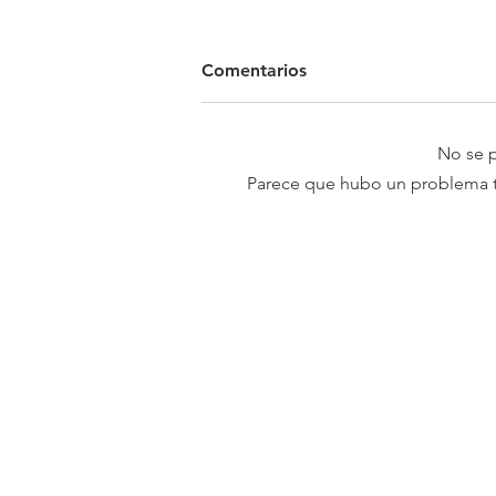
Comentarios
No se p
Parece que hubo un problema téc
Academia Interamericana d