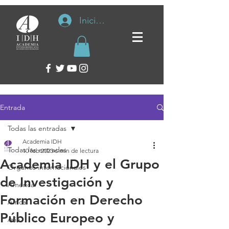
Iniciar sesión
Entrada
Todas las entradas
Academia IDH
Todas las entradas
10 feb 2023
6 min de lectura
Academia IDH y el Grupo
Organos internacionales
de Investigación y
América
Formación en Derecho
África
Público Europeo y
Asia