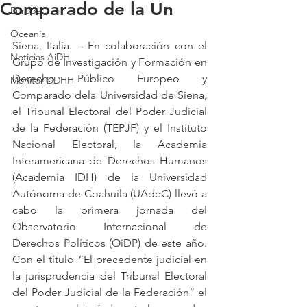
Comparado de la Un
Europa
Oceanía
Siena, Italia. – En colaboración con el 
Noticias AiDH
Grupo de
Investigación y Formación en 
Derecho Público Europeo y 
Monitor DDHH
Comparado dela Universidad de Siena
, 
el
Tribunal Electoral del Poder Judicial 
de la Federación (TEPJF) y el Instituto 
Nacional Electoral, la Academia 
Interamericana de Derechos Humanos 
(Academia IDH) de la Universidad 
Autónoma de Coahuila (UAdeC) llevó a 
cabo la primera jornada del 
Observatorio Internacional de 
Derechos Políticos (OiDP) de este año. 
Con el título “El precedente judicial en 
la jurisprudencia del Tribunal Electoral 
del Poder Judicial de la Federación” el 