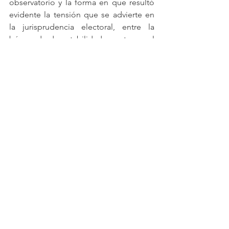
observatorio y la forma en que resultó 
evidente la tensión que se advierte en 
la jurisprudencia electoral, entre la 
búsqueda de estabilidad y certeza y al 
mismo tiempo la necesidad de tomar 
en cuenta particularidades de 
contextos y circunstancias para la toma 
de buenas decisiones judiciales.   