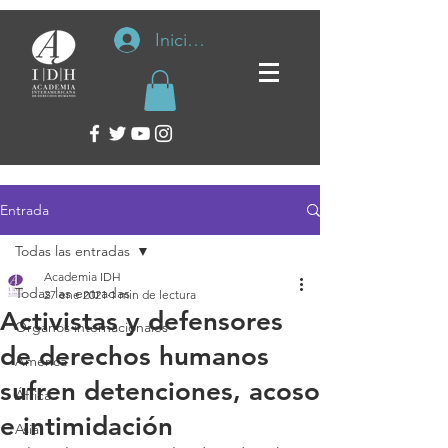
Iniciar sesión
Entrada
Todas las entradas
Academia IDH
Todas las entradas
27 ene 2021
1 min de lectura
Activistas y defensores
Organos internacionales
de derechos humanos
América
sufren detenciones, acoso
África
e intimidación
Asia