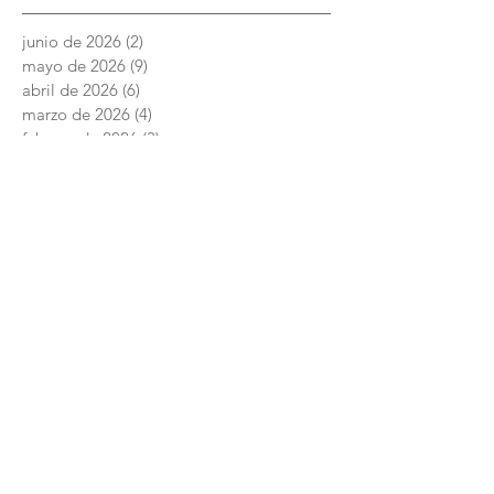
junio de 2026
(2)
2 entradas
mayo de 2026
(9)
9 entradas
abril de 2026
(6)
6 entradas
marzo de 2026
(4)
4 entradas
febrero de 2026
(3)
3 entradas
enero de 2026
(3)
3 entradas
diciembre de 2025
(7)
7 entradas
noviembre de 2025
(6)
6 entradas
octubre de 2025
(4)
4 entradas
septiembre de 2025
(6)
6 entradas
agosto de 2025
(7)
7 entradas
junio de 2025
(5)
5 entradas
Academia Interamericana de Derechos
Humanos
Conmutador:
+52 (844) 4 11 14 29
Posgrado:
centro.posgrado@academiaidh.org.mx
Carretera 57 km.
13. 25350
Ciudad Universitaria. Arteaga, Coahuila.