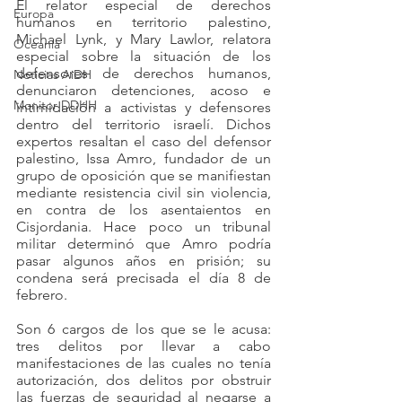
El relator especial de derechos 
Europa
humanos en territorio palestino, 
Michael Lynk, y Mary Lawlor, relatora 
Oceanía
especial sobre la situación de los 
defensores de derechos humanos, 
Noticias AiDH
denunciaron detenciones, acoso e 
Monitor DDHH
intimidación a activistas y defensores 
dentro del territorio israelí. Dichos 
expertos resaltan el caso del defensor 
palestino, Issa Amro, fundador de un 
grupo de oposición que se manifiestan 
mediante resistencia civil sin violencia, 
en contra de los asentaientos en 
Cisjordania. Hace poco un tribunal 
militar determinó que Amro podría 
pasar algunos años en prisión; su 
condena será precisada el día 8 de 
febrero.
Son 6 cargos de los que se le acusa: 
tres delitos por llevar a cabo 
manifestaciones de las cuales no tenía 
autorización, dos delitos por obstruir 
las fuerzas de seguridad al negarse a 