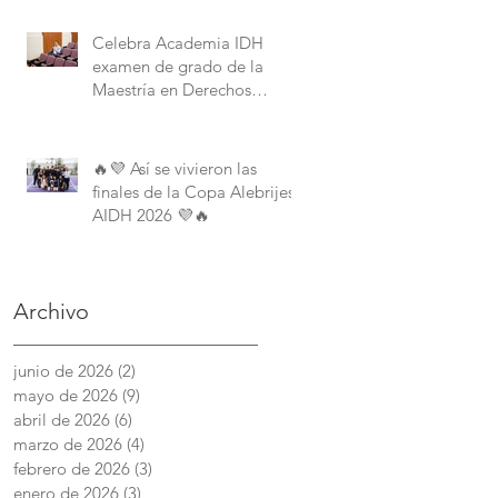
Derechos Humanos de la
American University.
Celebra Academia IDH
examen de grado de la
Maestría en Derechos
Humanos con Perspectiva
Internacional y Comparada
🔥💜 Así se vivieron las
finales de la Copa Alebrijes
AIDH 2026 💜🔥
Archivo
junio de 2026
(2)
2 entradas
mayo de 2026
(9)
9 entradas
abril de 2026
(6)
6 entradas
marzo de 2026
(4)
4 entradas
febrero de 2026
(3)
3 entradas
enero de 2026
(3)
3 entradas