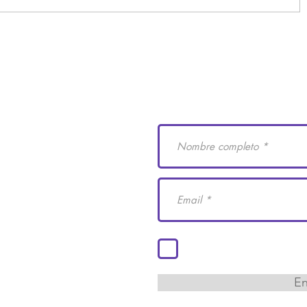
e Derechos Humanos
Suscríbete a nuestro
 29
cademiaidh.org.mx
 Coahuila.
Acepto los términos y co
En