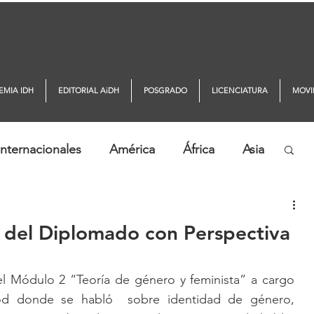
EMIA IDH
EDITORIAL AiDH
POSGRADO
LICENCIATURA
MOVI
nternacionales
América
África
Asia
ticias AiDH
Monitor DDHH
 del Diplomado con Perspectiva
el Módulo 2 “Teoría de género y feminista” a cargo 
nod donde se habló  sobre identidad de género, 