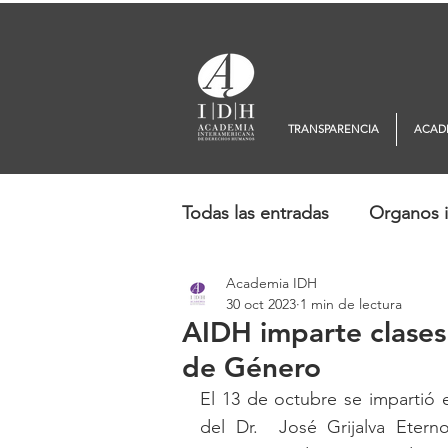
TRANSPARENCIA
ACAD
Todas las entradas
Organos i
Academia IDH
Europa
Oceanía
No
30 oct 2023
1 min de lectura
AIDH imparte clases
de Género
El 13 de octubre se impartió 
del Dr.  José Grijalva Eter