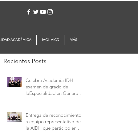
Iniciar sesión
LIDAD ACADÉMICA
IACL-AICD
MÁS
Recientes Posts
Celebra Academia IDH
examen de grado de
laEspecialidad en Género y
Derechos Humanos
Entrega de reconocimientos
a equipo representativo de
la AIDH que participó en el
Concurso Interamericano de