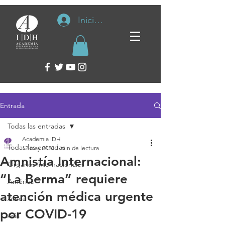
Iniciar sesión
Entrada
Todas las entradas
Academia IDH
Todas las entradas
12 may 2020
1 min de lectura
Amnistía Internacional:
Organos internacionales
“La Berma” requiere
América
atención médica urgente
África
por COVID-19
Asia