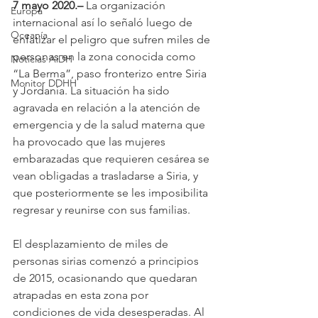
7 mayo 2020.–
 La organización 
Europa
internacional así lo señaló luego de 
Oceanía
enfatizar el peligro que sufren miles de 
personas en la zona conocida como 
Noticias AiDH
“La Berma”, paso fronterizo entre Siria 
Monitor DDHH
y Jordania. La situación ha sido 
agravada en relación a la atención de 
emergencia y de la salud materna que 
ha provocado que las mujeres 
embarazadas que requieren cesárea se 
vean obligadas a trasladarse a Siria, y 
que posteriormente se les imposibilita 
regresar y reunirse con sus familias.
El desplazamiento de miles de 
personas sirias comenzó a principios 
de 2015, ocasionando que quedaran 
atrapadas en esta zona por 
condiciones de vida desesperadas. Al 