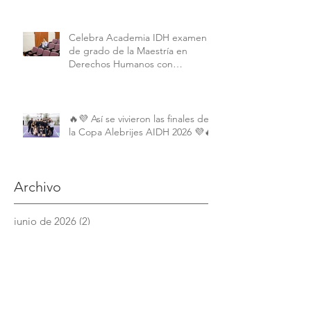
Humanos de la American
University.
Celebra Academia IDH examen
de grado de la Maestría en
Derechos Humanos con
Perspectiva Internacional y
Comparada
🔥💜 Así se vivieron las finales de
la Copa Alebrijes AIDH 2026 💜🔥
Archivo
junio de 2026
(2)
2 entradas
mayo de 2026
(9)
9 entradas
abril de 2026
(6)
6 entradas
marzo de 2026
(4)
4 entradas
febrero de 2026
(3)
3 entradas
enero de 2026
(3)
3 entradas