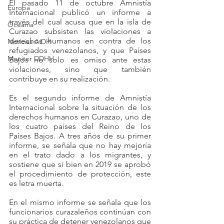
El pasado 11 de octubre Amnistía 
Europa
Internacional publicó un informe a 
través del cual acusa que en la isla de 
Oceanía
Curazao subsisten las violaciones a 
derechos humanos en contra de los 
Noticias AiDH
refugiados venezolanos, y que Países 
Monitor DDHH
Bajos no solo es omiso ante estas 
violaciones, sino que también 
contribuye en su realización.
Es el segundo informe de Amnistía 
Internacional sobre la situación de los 
derechos humanos en Curazao, uno de 
los cuatro países del Reino de los 
Países Bajos. A tres años de su primer 
informe, se señala que no hay mejoría 
en el trato dado a los migrantes, y 
sostiene que si bien en 2019 se aprobó 
el procedimiento de protección, este 
es letra muerta.  
En el mismo informe se señala que los 
funcionarios curazaleños continúan con 
su práctica de detener venezolanos que 