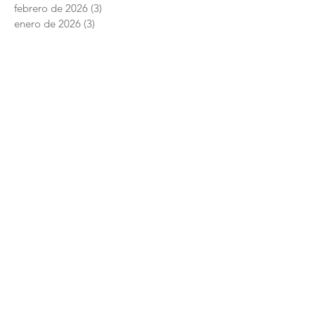
febrero de 2026
(3)
3 entradas
enero de 2026
(3)
3 entradas
diciembre de 2025
(7)
7 entradas
noviembre de 2025
(6)
6 entradas
octubre de 2025
(4)
4 entradas
septiembre de 2025
(6)
6 entradas
agosto de 2025
(7)
7 entradas
junio de 2025
(5)
5 entradas
Academia Interamericana de Derechos
Humanos
Conmutador:
+52 (844) 4 11 14 29
Posgrado:
centro.posgrado@academiaidh.org.mx
Carretera 57 km.
13. 25350
Ciudad Universitaria. Arteaga, Coahuila.
Únete a nuestra comunidad