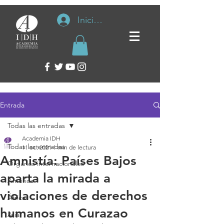
Iniciar sesión
Entrada
Todas las entradas
Academia IDH
Todas las entradas
11 oct 2021
1 min de lectura
Amnistía: Países Bajos
Organos internacionales
aparta la mirada a
América
violaciones de derechos
África
humanos en Curazao
Asia