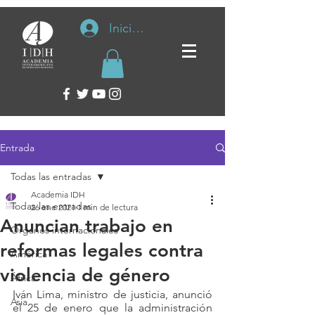
Iniciar sesión
Entrada
Todas las entradas
Academia IDH
Todas las entradas
26 ene 2021
1 min de lectura
Anuncian trabajo en
Organos internacionales
reformas legales contra
América
violencia de género
África
Iván Lima, ministro de justicia, anunció 
Asia
el 25 de enero que la administración 