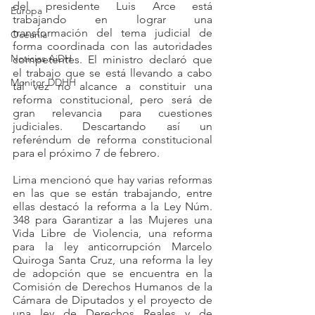
del presidente Luis Arce está 
Europa
trabajando en lograr una 
transformación del tema judicial de 
Oceanía
forma coordinada con las autoridades 
Noticias AiDH
competentes. El ministro declaró que 
el trabajo que se está llevando a cabo 
Monitor DDHH
tal vez no alcance a constituir una 
reforma constitucional, pero será de 
gran relevancia para cuestiones 
judiciales. Descartando así un 
referéndum de reforma constitucional 
para el próximo 7 de febrero.
Lima mencionó que hay varias reformas 
en las que se están trabajando, entre 
ellas destacó la reforma a la Ley Núm. 
348 para Garantizar a las Mujeres una 
Vida Libre de Violencia, una reforma 
para la ley anticorrupción Marcelo 
Quiroga Santa Cruz, una reforma la ley 
de adopción que se encuentra en la 
Comisión de Derechos Humanos de la 
Cámara de Diputados y el proyecto de 
una ley de Derechos Reales y de 