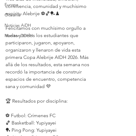
Europa
convivencia, comunidad y muchísimo 
espíritu Alebrije ⚽🏀🏓♟️
Oceanía
Noticias AiDH
Felicitamos con muchísimo orgullo a 
todas y todos los estudiantes que 
Monitor DDHH
participaron, jugaron, apoyaron, 
organizaron y llenaron de vida esta 
primera Copa Alebrije AIDH 2026. Más 
allá de los resultados, esta semana nos 
recordó la importancia de construir 
espacios de encuentro, competencia 
sana y comunidad 💜
🏆 Resultados por disciplina:
⚽ Futbol: Crímenes FC
🏀 Basketball: Yupiyayei
🏓 Ping Pong: Yupiyayei