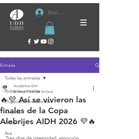
Iniciar sesión
Entrada
Todas las entradas
Academia IDH
Todas las entradas
26 may
1 min de lectura
🔥💜 Así se vivieron las
Organos internacionales
finales de la Copa
América
Alebrijes AIDH 2026 💜🔥
África
Asia
Tres días de intensidad, emoción, 