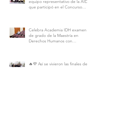
equipo representativo de la AIDH
que participó en el Concurso
Interamericano de Derechos
Humanos de la American
University.
Celebra Academia IDH examen
de grado de la Maestría en
Derechos Humanos con
Perspectiva Internacional y
Comparada
🔥💜 Así se vivieron las finales de
la Copa Alebrijes AIDH 2026 💜🔥
Archivo
junio de 2026
(2)
2 entradas
mayo de 2026
(9)
9 entradas
abril de 2026
(6)
6 entradas
marzo de 2026
(4)
4 entradas