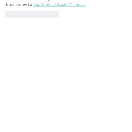
buzz around a 
Bad Bunny Ocasio 64 Jersey
!
Me gusta
Reaccionar
Recientes Posts
Celebra Academia IDH examen
de grado de laEspecialidad en
Género y Derechos Humanos
Entrega de reconocimientos a
equipo representativo de la AIDH
que participó en el Concurso
Interamericano de Derechos
Humanos de la American
University.
Celebra Academia IDH examen
de grado de la Maestría en