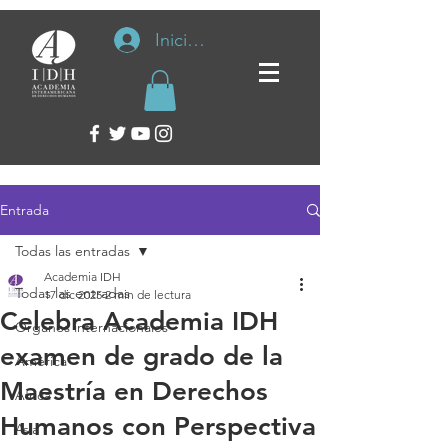
Iniciar sesión
Entrada
Todas las entradas
Academia IDH
Todas las entradas
17 dic 2025
2 min de lectura
Celebra Academia IDH
Organos internacionales
examen de grado de la
América
Maestría en Derechos
África
Humanos con Perspectiva
Asia