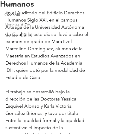
Humanos
Europa
En el Auditorio del Edificio Derechos 
Oceanía
Humanos Siglo XXI, en el campus 
Noticias AiDH
Arteaga de la Universidad Autónoma 
de Coahuila, este día se llevó a cabo el 
Monitor DDHH
examen de grado de Mara Itzel 
Marcelino Domínguez, alumna de la 
Maestría en Estudios Avanzados en 
Derechos Humanos de la Academia 
IDH, quien optó por la modalidad de 
Estudio de Caso.
El trabajo se desarrolló bajo la 
dirección de las Doctoras Yessica 
Esquivel Alonso y Karla Victoria 
González Briones, y tuvo por título: 
Entre la igualdad formal y la igualdad 
sustantiva: el impacto de la 