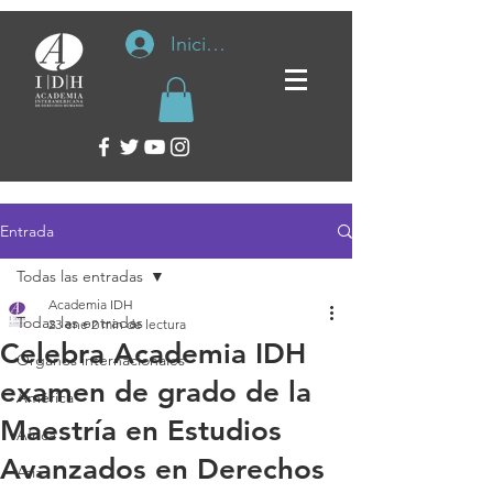
Iniciar sesión
Entrada
Todas las entradas
Academia IDH
Todas las entradas
23 ene
2 min de lectura
Celebra Academia IDH
Organos internacionales
examen de grado de la
América
Maestría en Estudios
África
Avanzados en Derechos
Asia