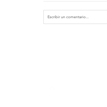
Escribir un comentario...
Academia Interamericana d
Conmutador: +52 (844) 4 11 14
Posgrado:
centro.posgrado@a
Carretera 57 km. 13. 25350
Ciudad Universitaria. Arteaga,