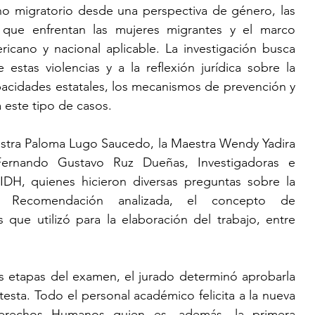
o migratorio desde una perspectiva de género, las 
a que enfrentan las mujeres migrantes y el marco 
ericano y nacional aplicable. La investigación busca 
de estas violencias y a la reflexión jurídica sobre la 
pacidades estatales, los mecanismos de prevención y 
 este tipo de casos.
estra Paloma Lugo Saucedo, la Maestra Wendy Yadira 
ernando Gustavo Ruz Dueñas, Investigadoras e 
IDH, quienes hicieron diversas preguntas sobre la 
 Recomendación analizada, el concepto de 
s que utilizó para la elaboración del trabajo, entre 
as etapas del examen, el jurado determinó aprobarla 
esta. Todo el personal académico felicita a la nueva 
erechos Humanos quien es, además, la primera 