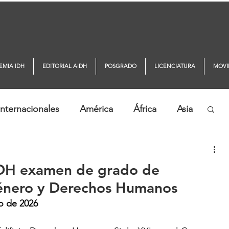
EMIA IDH
EDITORIAL AiDH
POSGRADO
LICENCIATURA
MOVI
nternacionales
América
África
Asia
ticias AiDH
Monitor DDHH
IDH examen de grado de
Género y Derechos Humanos
io de 2026