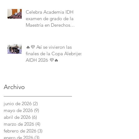
Derechos Humanos de la
American University.
Celebra Academia IDH
examen de grado de la
Maestría en Derechos
Humanos con Perspectiva
Internacional y Comparada
🔥💜 Así se vivieron las
finales de la Copa Alebrijes
AIDH 2026 💜🔥
Archivo
junio de 2026
(2)
2 entradas
mayo de 2026
(9)
9 entradas
abril de 2026
(6)
6 entradas
marzo de 2026
(4)
4 entradas
febrero de 2026
(3)
3 entradas
enero de 2026
(3)
3 entradas