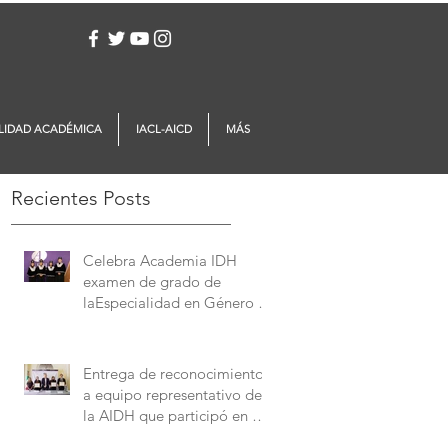
Iniciar sesión
LIDAD ACADÉMICA
IACL-AICD
MÁS
Recientes Posts
Celebra Academia IDH
examen de grado de
laEspecialidad en Género y
Derechos Humanos
Entrega de reconocimientos
a equipo representativo de
la AIDH que participó en el
Concurso Interamericano de