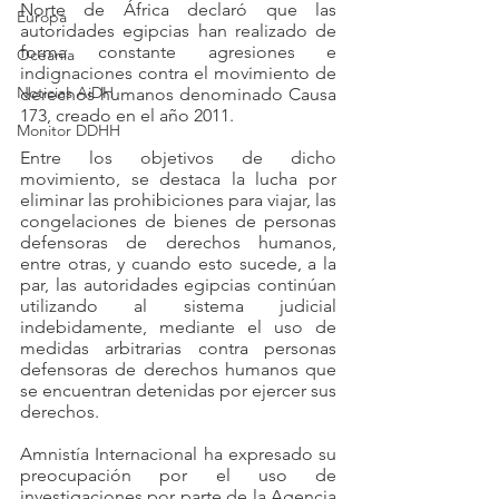
Norte de África declaró que las 
Europa
autoridades egipcias han realizado de 
forma constante agresiones e 
Oceanía
indignaciones contra el movimiento de 
Noticias AiDH
derechos humanos denominado Causa 
173, creado en el año 2011.
Monitor DDHH
Entre los objetivos de dicho 
movimiento, se destaca la lucha por 
eliminar las prohibiciones para viajar, las 
congelaciones de bienes de personas 
defensoras de derechos humanos, 
entre otras, y cuando esto sucede, a la 
par, las autoridades egipcias continúan 
utilizando al sistema judicial 
indebidamente, mediante el uso de 
medidas arbitrarias contra personas 
defensoras de derechos humanos que 
se encuentran detenidas por ejercer sus 
derechos.
Amnistía Internacional ha expresado su 
preocupación por el uso de 
investigaciones por parte de la Agencia 