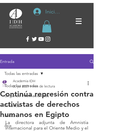
Iniciar sesión
Entrada
Todas las entradas
Academia IDH
Todas las entradas
30 jul 2021
1 min de lectura
Continúa represión contra
Organos internacionales
activistas de derechos
América
humanos en Egipto
África
La directora adjunta de Amnistía 
Asia
Internacional para el Oriente Medio y el 