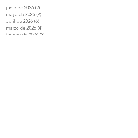
junio de 2026
(2)
2 entradas
mayo de 2026
(9)
9 entradas
abril de 2026
(6)
6 entradas
marzo de 2026
(4)
4 entradas
febrero de 2026
(3)
3 entradas
enero de 2026
(3)
3 entradas
diciembre de 2025
(7)
7 entradas
noviembre de 2025
(6)
6 entradas
octubre de 2025
(4)
4 entradas
septiembre de 2025
(6)
6 entradas
agosto de 2025
(7)
7 entradas
junio de 2025
(5)
5 entradas
Academia Interamericana de Derechos
Humanos
Conmutador:
+52 (844) 4 11 14 29
Posgrado:
centro.posgrado@academiaidh.org.mx
Carretera 57 km.
13. 25350
Ciudad Universitaria. Arteaga, Coahuila.