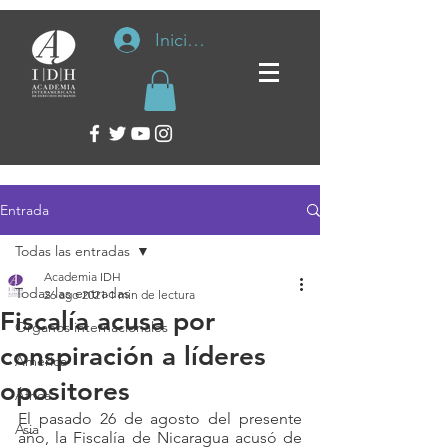
Iniciar sesión
Entrada
Todas las entradas
Academia IDH
Todas las entradas
26 ago 2021
1 min de lectura
Fiscalía acusa por
Organos internacionales
conspiración a líderes
América
opositores
África
El pasado 26 de agosto del presente 
Asia
año, la Fiscalía de Nicaragua acusó de 