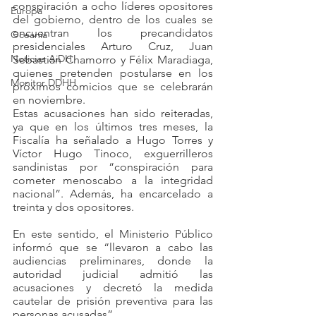
conspiración a ocho líderes opositores 
Europa
del gobierno, dentro de los cuales se 
encuentran los precandidatos 
Oceanía
presidenciales Arturo Cruz, Juan 
Noticias AiDH
Sebastián Chamorro y Félix Maradiaga, 
quienes pretenden postularse en los 
Monitor DDHH
próximos comicios que se celebrarán 
en noviembre.
Estas acusaciones han sido reiteradas, 
ya que en los últimos tres meses, la 
Fiscalía ha señalado a Hugo Torres y 
Víctor Hugo Tinoco, exguerrilleros 
sandinistas por “conspiración para 
cometer menoscabo a la integridad 
nacional”. Además, ha encarcelado a 
treinta y dos opositores. 
En este sentido, el Ministerio Público 
informó que se “llevaron a cabo las 
audiencias preliminares, donde la 
autoridad judicial admitió las 
acusaciones y decretó la medida 
cautelar de prisión preventiva para las 
personas acusadas”.