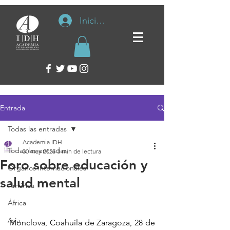
Iniciar sesión
Entrada
Todas las entradas
Academia IDH
Todas las entradas
30 may 2025
3 min de lectura
Foro sobre educación y
Organos internacionales
salud mental
América
África
Asia
Monclova, Coahuila de Zaragoza, 28 de 