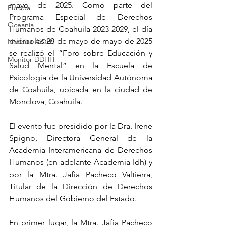
mayo de 2025. Como parte del 
Europa
Programa Especial de Derechos 
Oceanía
Humanos de Coahuila 2023-2029, el día 
miércoles 28 de mayo de mayo de 2025 
Noticias AiDH
se realizó el “Foro sobre Educación y 
Monitor DDHH
Salud Mental” en la Escuela de 
Psicología de la Universidad Autónoma 
de Coahuila, ubicada en la ciudad de 
Monclova, Coahuila.
El evento fue presidido por la Dra. Irene 
Spigno, Directora General de la 
Academia Interamericana de Derechos 
Humanos (en adelante Academia Idh) y 
por la Mtra. Jafia Pacheco Valtierra, 
Titular de la Dirección de Derechos 
Humanos del Gobierno del Estado.
En primer lugar, la Mtra. Jafia Pacheco 