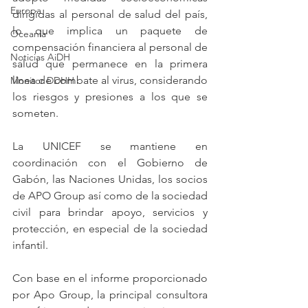
Europa
dirigidas al personal de salud del país, 
lo que implica un paquete de 
Oceanía
compensación financiera al personal de 
Noticias AiDH
salud que permanece en la primera 
línea de combate al virus, considerando 
Monitor DDHH
los riesgos y presiones a los que se 
someten.
La UNICEF se mantiene en 
coordinación con el Gobierno de 
Gabón, las Naciones Unidas, los socios 
de APO Group así como de la sociedad 
civil para brindar apoyo, servicios y 
protección, en especial de la sociedad 
infantil. 
Con base en el informe proporcionado 
por Apo Group, la principal consultora 