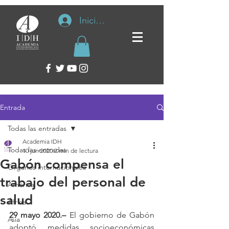
Iniciar sesión
Entrada
Todas las entradas
Academia IDH
Todas las entradas
10 jun 2020
2 min de lectura
Gabón compensa el
Organos internacionales
trabajo del personal de
América
salud
África
29 mayo 2020.–
 El gobierno de Gabón 
Asia
adoptó medidas socioeconómicas 