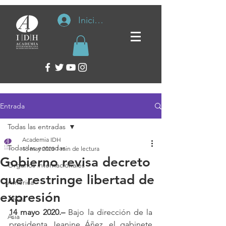
Iniciar sesión
Entrada
Todas las entradas
Academia IDH
Todas las entradas
18 may 2020
1 min de lectura
Gobierno revisa decreto
Organos internacionales
que restringe libertad de
América
expresión
África
14 mayo 2020.–
 Bajo la dirección de la 
Asia
presidenta Jeanine Áñez, el gabinete 