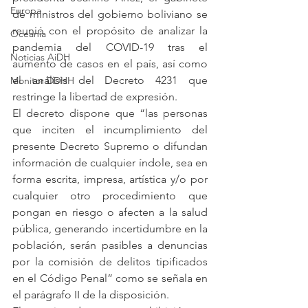
Europa
de ministros del gobierno boliviano se 
reunió con el propósito de analizar la 
Oceanía
pandemia del COVID-19 tras el 
Noticias AiDH
aumento de casos en el país, así como 
el análisis del Decreto 4231 que 
Monitor DDHH
restringe la libertad de expresión.
El decreto dispone que “las personas 
que inciten el incumplimiento del 
presente Decreto Supremo o difundan 
información de cualquier índole, sea en 
forma escrita, impresa, artística y/o por 
cualquier otro procedimiento que 
pongan en riesgo o afecten a la salud 
pública, generando incertidumbre en la 
población, serán pasibles a denuncias 
por la comisión de delitos tipificados 
en el Código Penal” como se señala en 
el parágrafo II de la disposición.