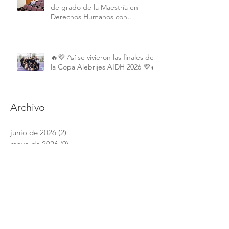
de grado de la Maestría en
Derechos Humanos con
Perspectiva Internacional y
Comparada
🔥💜 Así se vivieron las finales de
la Copa Alebrijes AIDH 2026 💜🔥
Archivo
junio de 2026
(2)
2 entradas
mayo de 2026
(9)
9 entradas
abril de 2026
(6)
6 entradas
marzo de 2026
(4)
4 entradas
febrero de 2026
(3)
3 entradas
enero de 2026
(3)
3 entradas
diciembre de 2025
(7)
7 entradas
noviembre de 2025
(6)
6 entradas
octubre de 2025
(4)
4 entradas