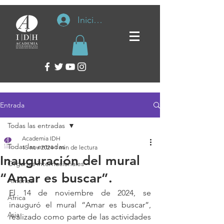
Iniciar sesión
Entrada
Todas las entradas
Academia IDH
Todas las entradas
15 nov 2024
1 min de lectura
Inauguración del mural
Organos internacionales
“Amar es buscar”.
América
El 14 de noviembre de 2024, se 
África
inauguró el mural “Amar es buscar”, 
Asia
realizado como parte de las actividades 