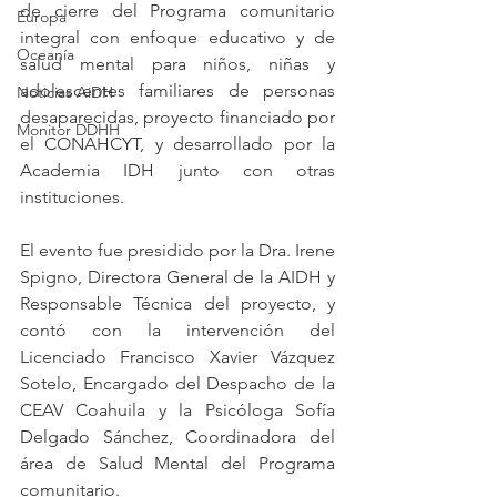
de cierre del Programa comunitario 
Europa
integral con enfoque educativo y de 
Oceanía
salud mental para niños, niñas y 
adolescentes familiares de personas 
Noticias AiDH
desaparecidas, proyecto financiado por 
Monitor DDHH
el CONAHCYT, y desarrollado por la 
Academia IDH junto con otras 
instituciones. 
El evento fue presidido por la Dra. Irene 
Spigno, Directora General de la AIDH y 
Responsable Técnica del proyecto, y 
contó con la intervención del 
Licenciado Francisco Xavier Vázquez 
Sotelo, Encargado del Despacho de la 
CEAV Coahuila y la Psicóloga Sofía 
Delgado Sánchez, Coordinadora del 
área de Salud Mental del Programa 
comunitario.