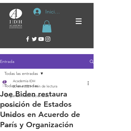
Iniciar sesión
Entrada
Todas las entradas
Academia IDH
Todas las entradas
20 ene 2021
1 min de lectura
Joe Biden restaura
Organos internacionales
posición de Estados
América
Unidos en Acuerdo de
África
París y Organización
Asia