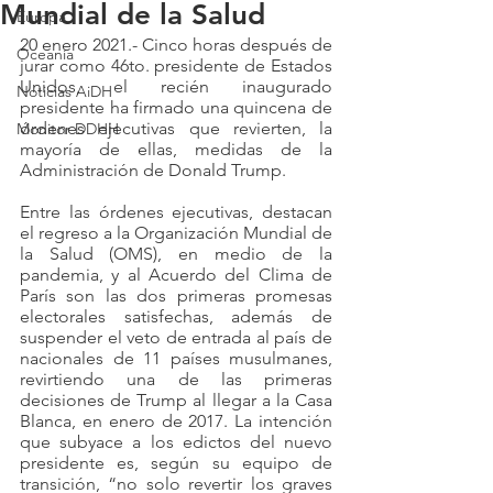
Mundial de la Salud
Europa
20 enero 2021.- 
Cinco horas después de 
Oceanía
jurar como 46to. presidente de Estados 
Unidos, el recién inaugurado 
Noticias AiDH
presidente ha firmado una quincena de 
órdenes ejecutivas que revierten, la 
Monitor DDHH
mayoría de ellas, medidas de la 
Administración de Donald Trump. 
Entre las órdenes ejecutivas, destacan 
el regreso a la Organización Mundial de 
la Salud (OMS), en medio de la 
pandemia, y al Acuerdo del Clima de 
París son las dos primeras promesas 
electorales satisfechas, además de 
suspender el veto de entrada al país de 
nacionales de 11 países musulmanes, 
revirtiendo una de las primeras 
decisiones de Trump al llegar a la Casa 
Blanca, en enero de 2017. La intención 
que subyace a los edictos del nuevo 
presidente es, según su equipo de 
transición, “no solo revertir los graves 