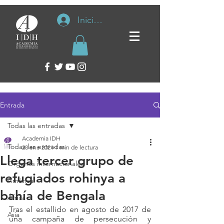
Iniciar sesión
Entrada
Todas las entradas
Academia IDH
Todas las entradas
28 ene 2021
1 min de lectura
Llega tercer grupo de
Organos internacionales
refugiados rohinya a
América
bahía de Bengala
África
Tras el estallido en agosto de 2017 de 
Asia
una campaña de persecución y 