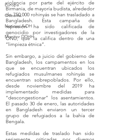
violencia por parte del ejército de 
Europa
Birmania, de mayoría budista, alrededor 
de 750,000 rohinyás se han trasladado a 
Oceanía
Bangladesh. Esta campaña de 
Noticias AiDH
represión ha sido calificada de 
genocidio por investigadores de la 
Monitor DDHH
ONU, que la califica dentro de una 
“limpieza étnica”.
Sin embargo, a juicio del gobierno de 
Bangladesh, los campamentos en los 
que se encuentran ubicados los 
refugiados musulmanes rohinyás se 
encuentran sobrepoblados. Por ello, 
desde noviembre del 2019 ha 
implementado medidas para 
“descongestionar” los asentamientos. 
El pasado 30 de enero, las autoridades 
en Bangladesh enviaron un tercer 
grupo de refugiados a la bahía de 
Bengala.
Estas medidas de traslado han sido 
seriamente criticadas por diversos 