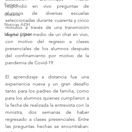
Europa
respondió en vivo preguntas de 
alumnos de diversas escuelas 
Oceanía
seleccionadas durante cuarenta y cinco 
Noticias AiDH
minutos a través de una transmisión 
digital y por medio de un chat en vivo, 
Monitor DDHH
con motivo del regreso a clases 
presenciales de los alumnos después 
del confinamiento por motivo de la 
pandemia de Covid-19.
El aprendizaje a distancia fue una 
experiencia nueva y un gran desafío 
tanto para los padres de familia, como 
para los alumnos quienes cumplieron a 
la fecha de realizada la entrevista con la 
ministra, dos semanas de haber 
regresado a clases presenciales. Entre 
las preguntas hechas se encontraban: 