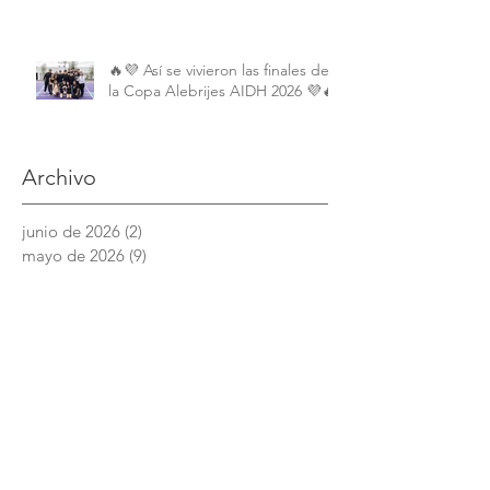
Perspectiva Internacional y
Comparada
🔥💜 Así se vivieron las finales de
la Copa Alebrijes AIDH 2026 💜🔥
Archivo
junio de 2026
(2)
2 entradas
mayo de 2026
(9)
9 entradas
abril de 2026
(6)
6 entradas
marzo de 2026
(4)
4 entradas
febrero de 2026
(3)
3 entradas
enero de 2026
(3)
3 entradas
diciembre de 2025
(7)
7 entradas
noviembre de 2025
(6)
6 entradas
octubre de 2025
(4)
4 entradas
septiembre de 2025
(6)
6 entradas
agosto de 2025
(7)
7 entradas