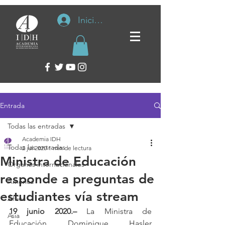
Iniciar sesión
Entrada
Todas las entradas
Academia IDH
Todas las entradas
2 jul 2020
1 min de lectura
Ministra de Educación
Organos internacionales
responde a preguntas de
América
estudiantes vía stream
África
19 junio 2020.–
 La Ministra de 
Asia
Educación Dominique Hasler 