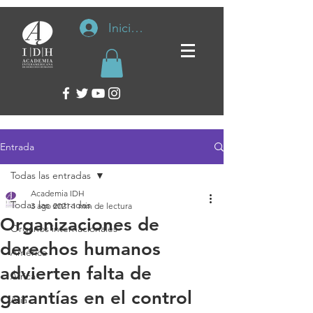
Iniciar sesión
Entrada
Todas las entradas
Academia IDH
Todas las entradas
3 ago 2021
1 min de lectura
Organizaciones de
Organos internacionales
derechos humanos
América
advierten falta de
África
garantías en el control
Asia