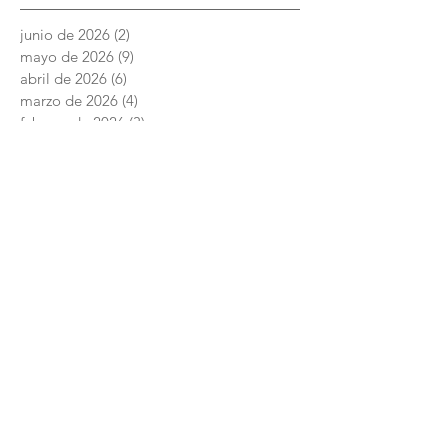
junio de 2026
(2)
2 entradas
mayo de 2026
(9)
9 entradas
abril de 2026
(6)
6 entradas
marzo de 2026
(4)
4 entradas
febrero de 2026
(3)
3 entradas
enero de 2026
(3)
3 entradas
diciembre de 2025
(7)
7 entradas
noviembre de 2025
(6)
6 entradas
octubre de 2025
(4)
4 entradas
septiembre de 2025
(6)
6 entradas
agosto de 2025
(7)
7 entradas
junio de 2025
(5)
5 entradas
Academia Interamericana de Derechos
Humanos
Conmutador:
+52 (844) 4 11 14 29
Posgrado:
centro.posgrado@academiaidh.org.mx
Carretera 57 km.
13. 25350
Ciudad Universitaria. Arteaga, Coahuila.