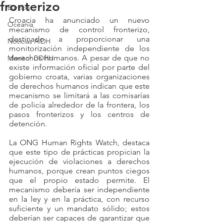
fronterizo
Europa
Croacia ha anunciado un nuevo 
Oceanía
mecanismo de control fronterizo, 
destinado a proporcionar una 
Noticias AiDH
monitorización independiente de los 
derechos humanos. A pesar de que no 
Monitor DDHH
existe información oficial por parte del 
gobierno croata, varias organizaciones 
de derechos humanos indican que este 
mecanismo se limitará a las comisarías 
de policía alrededor de la frontera, los 
pasos fronterizos y los centros de 
detención.
La ONG Human Rights Watch, destaca 
que este tipo de prácticas propician la 
ejecución de violaciones a derechos 
humanos, porque crean puntos ciegos 
que el propio estado permite. El 
mecanismo debería ser independiente 
en la ley y en la práctica, con recurso 
suficiente y un mandato sólido; estos 
deberían ser capaces de garantizar que 