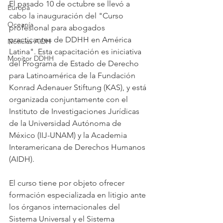
El pasado 10 de octubre se llevó a 
Europa
cabo la inauguración del "Curso 
Oceanía
profesional para abogados 
practicantes de DDHH en América 
Noticias AiDH
Latina". Esta capacitación es iniciativa 
Monitor DDHH
del Programa de Estado de Derecho 
para Latinoamérica de la Fundación 
Konrad Adenauer Stiftung (KAS), y está 
organizada conjuntamente con el 
Instituto de Investigaciones Jurídicas 
de la Universidad Autónoma de 
México (IIJ-UNAM) y la Academia 
Interamericana de Derechos Humanos 
(AIDH). 
El curso tiene por objeto ofrecer 
formación especializada en litigio ante 
los órganos internacionales del 
Sistema Universal y el Sistema 