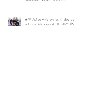
Perspectiva Internacional y
Comparada
🔥💜 Así se vivieron las finales de
la Copa Alebrijes AIDH 2026 💜🔥
Archivo
junio de 2026
(2)
2 entradas
mayo de 2026
(9)
9 entradas
abril de 2026
(6)
6 entradas
marzo de 2026
(4)
4 entradas
febrero de 2026
(3)
3 entradas
enero de 2026
(3)
3 entradas
diciembre de 2025
(7)
7 entradas
noviembre de 2025
(6)
6 entradas
octubre de 2025
(4)
4 entradas
septiembre de 2025
(6)
6 entradas
agosto de 2025
(7)
7 entradas