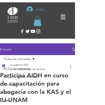
Iniciar sesión
Entrada
Todas las entradas
Academia IDH
Todas las entradas
11 oct 2024
2 min de lectura
Participa AIDH en curso
Organos internacionales
de capacitación para
América
abogacía con la KAS y el
África
IIJ-UNAM
Asia