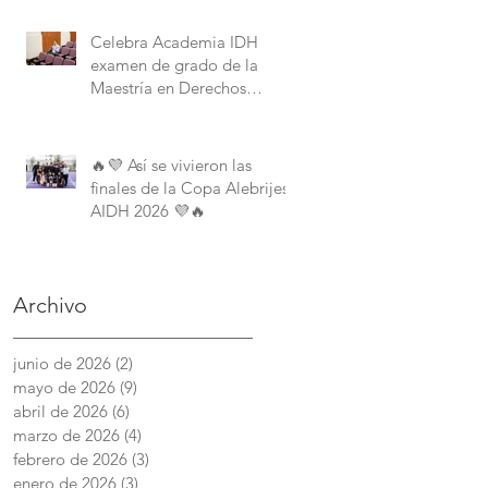
Derechos Humanos de la
American University.
Celebra Academia IDH
examen de grado de la
Maestría en Derechos
Humanos con Perspectiva
Internacional y Comparada
🔥💜 Así se vivieron las
finales de la Copa Alebrijes
AIDH 2026 💜🔥
Archivo
junio de 2026
(2)
2 entradas
mayo de 2026
(9)
9 entradas
abril de 2026
(6)
6 entradas
marzo de 2026
(4)
4 entradas
febrero de 2026
(3)
3 entradas
enero de 2026
(3)
3 entradas