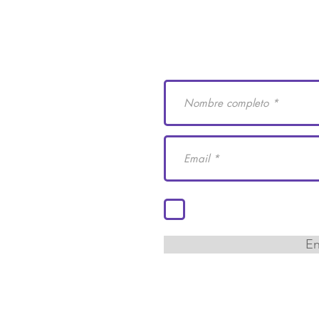
e Derechos Humanos
Suscríbete a nuestro
 29
cademiaidh.org.mx
 Coahuila.
Acepto los términos y co
En