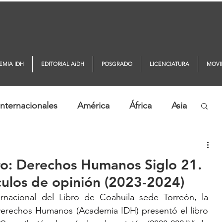
EMIA IDH
EDITORIAL AiDH
POSGRADO
LICENCIATURA
MOVI
nternacionales
América
África
Asia
ticias AiDH
Monitor DDHH
bro: Derechos Humanos Siglo 21.
culos de opinión (2023-2024)
rnacional del Libro de Coahuila sede Torreón, la 
erechos Humanos (Academia IDH) presentó el libro 