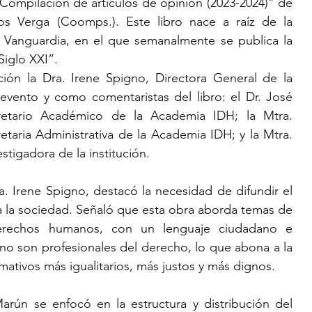
ompilación de artículos de opinión (2023-2024)” de 
os Verga (Coomps.). Este libro nace a raíz de la 
 Vanguardia, en el que semanalmente se publica la 
iglo XXI”.
ción la Dra. Irene Spigno, Directora General de la 
ento y como comentaristas del libro: el Dr. José 
etario Académico de la Academia IDH; la Mtra. 
aria Administrativa de la Academia IDH; y la Mtra. 
tigadora de la institución.
 Irene Spigno, destacó la necesidad de difundir el 
 la sociedad. Señaló que esta obra aborda temas de 
erechos humanos, con un lenguaje ciudadano e 
no son profesionales del derecho, lo que abona a la 
mativos más igualitarios, más justos y más dignos.
arún se enfocó en la estructura y distribución del 