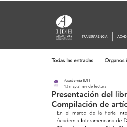
TRANSPARENCIA
ACAD
Todas las entradas
Organos i
Academia IDH
Europa
Oceanía
No
13 may
2 min de lectura
Presentación del li
Compilación de artí
En el marco de la Feria Inte
Academia Interamericana de D