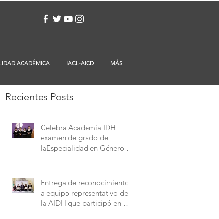
Iniciar sesión
LIDAD ACADÉMICA
IACL-AICD
MÁS
Recientes Posts
Celebra Academia IDH
examen de grado de
laEspecialidad en Género y
Derechos Humanos
Entrega de reconocimientos
a equipo representativo de
la AIDH que participó en el
Concurso Interamericano de