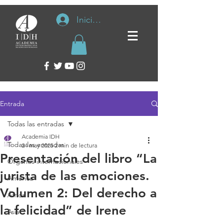
Iniciar sesión
Entrada
Todas las entradas
Academia IDH
Todas las entradas
24 may 2025
2 min de lectura
Presentación del libro “La
Organos internacionales
jurista de las emociones.
América
Volumen 2: Del derecho a
África
la felicidad” de Irene
Asia