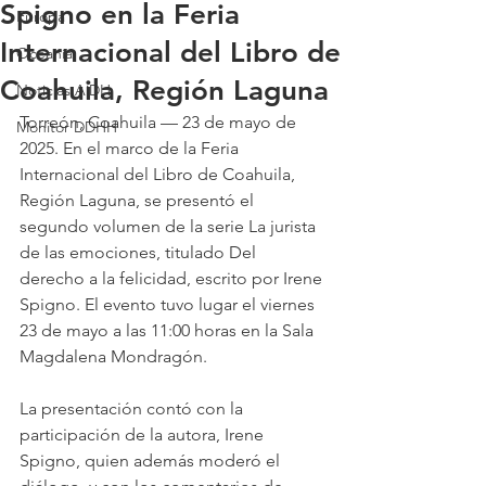
Spigno en la Feria
Europa
Internacional del Libro de
Oceanía
Coahuila, Región Laguna
Noticias AiDH
Torreón, Coahuila — 23 de mayo de 
Monitor DDHH
2025. En el marco de la Feria 
Internacional del Libro de Coahuila, 
Región Laguna, se presentó el 
segundo volumen de la serie La jurista 
de las emociones, titulado Del 
derecho a la felicidad, escrito por Irene 
Spigno. El evento tuvo lugar el viernes 
23 de mayo a las 11:00 horas en la Sala 
Magdalena Mondragón.
La presentación contó con la 
participación de la autora, Irene 
Spigno, quien además moderó el 