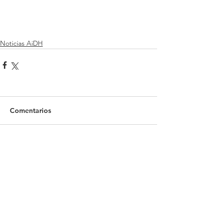
Noticias AiDH
Comentarios
Escribir un comentario...
Recientes Posts