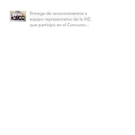
Entrega de reconocimientos a
equipo representativo de la AIDH
que participó en el Concurso
Interamericano de Derechos
Humanos de la American
University.
Celebra Academia IDH examen
de grado de la Maestría en
Derechos Humanos con
Perspectiva Internacional y
Comparada
🔥💜 Así se vivieron las finales de
la Copa Alebrijes AIDH 2026 💜🔥
Archivo
junio de 2026
(2)
2 entradas
mayo de 2026
(9)
9 entradas