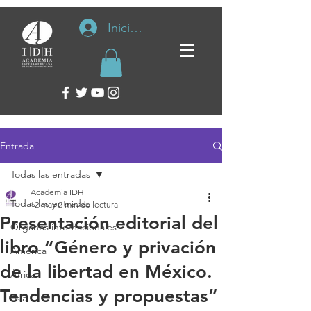
Iniciar sesión
Entrada
Todas las entradas
Academia IDH
Todas las entradas
12 may
2 min de lectura
Presentación editorial del
Organos internacionales
libro “Género y privación
América
de la libertad en México.
África
Tendencias y propuestas”
Asia