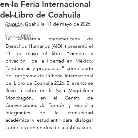
en la Feria Internacional
Europa
del Libro de Coahuila
Oceanía
Torreón, Coahuila, 11 de mayo de 2026.
Noticias AiDH
Monitor DDHH
La Academia Interamericana de 
Derechos Humanos (AIDH) presentó el 
11 de mayo el libro “Género y 
privación  de la libertad en México. 
Tendencias y propuestas
” 
como parte 
del programa de la Feria Internacional 
del Libro de Coahuila 2026. El evento se 
llevó a cabo en la Sala Magdalena 
Mondragón, en el Centro de 
Convenciones de Torreón y reunió a 
integrantes de la comunidad 
académica y estudiantil para dialogar 
sobre los contenidos de la publicación.