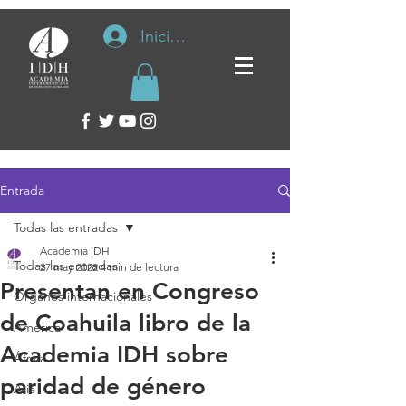
Iniciar sesión
Entrada
Todas las entradas
Academia IDH
Todas las entradas
27 may 2022
4 min de lectura
Presentan en Congreso
Organos internacionales
de Coahuila libro de la
América
Academia IDH sobre
África
paridad de género
Asia