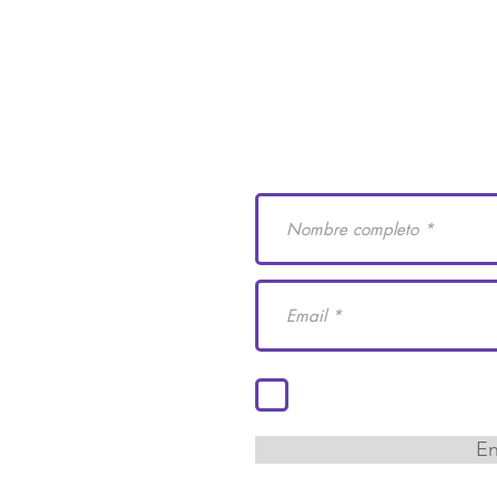
e Derechos Humanos
Suscríbete a nuestro
 29
cademiaidh.org.mx
 Coahuila.
Acepto los términos y co
En