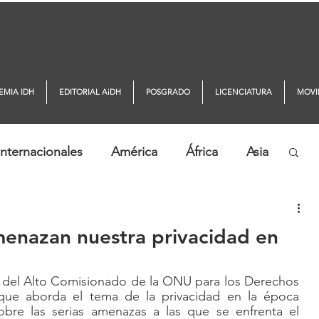
EMIA IDH
EDITORIAL AiDH
POSGRADO
LICENCIATURA
MOVI
nternacionales
América
África
Asia
ticias AiDH
Monitor DDHH
enazan nuestra privacidad en
a del Alto Comisionado de la ONU para los Derechos 
ue aborda el tema de la privacidad en la época 
sobre las serias amenazas a las que se enfrenta el 