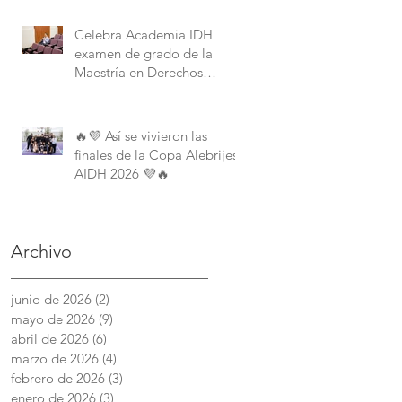
Derechos Humanos de la
American University.
Celebra Academia IDH
examen de grado de la
Maestría en Derechos
Humanos con Perspectiva
Internacional y Comparada
🔥💜 Así se vivieron las
finales de la Copa Alebrijes
AIDH 2026 💜🔥
Archivo
junio de 2026
(2)
2 entradas
mayo de 2026
(9)
9 entradas
abril de 2026
(6)
6 entradas
marzo de 2026
(4)
4 entradas
febrero de 2026
(3)
3 entradas
enero de 2026
(3)
3 entradas