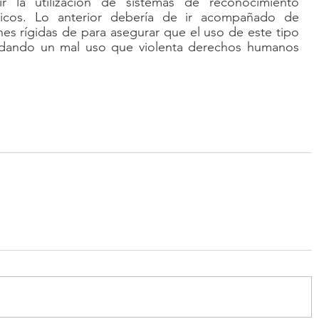
ir la utilización de sistemas de reconocimiento 
icos. Lo anterior debería de ir acompañado de 
nes rígidas de para asegurar que el uso de este tipo 
de tecnologías no se le está dando un mal uso que violenta derechos humanos 