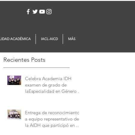
Iniciar sesión
LIDAD ACADÉMICA
IACL-AICD
MÁS
Recientes Posts
Celebra Academia IDH
examen de grado de
laEspecialidad en Género y
Derechos Humanos
Entrega de reconocimientos
a equipo representativo de
la AIDH que participó en el
Concurso Interamericano de