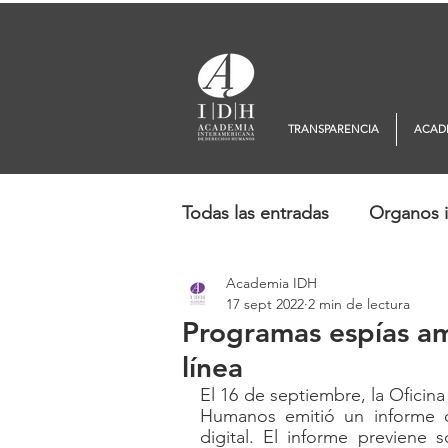
TRANSPARENCIA
ACAD
Todas las entradas
Organos i
Academia IDH
Europa
Oceanía
No
17 sept 2022
2 min de lectura
Programas espías am
línea
El 16 de septiembre, la Oficin
Humanos emitió un informe q
digital. El informe previene 