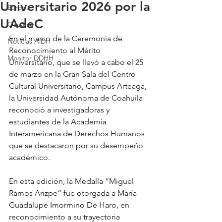
Universitario 2026 por la
Europa
UAdeC
Oceanía
En el marco de la Ceremonia de 
Noticias AiDH
Reconocimiento al Mérito 
Monitor DDHH
Universitario, que se llevó a cabo el 25 
de marzo en la Gran Sala del Centro 
Cultural Universitario, Campus Arteaga, 
la Universidad Autónoma de Coahuila 
reconoció a investigadoras y 
estudiantes de la Academia 
Interamericana de Derechos Humanos 
que se destacaron por su desempeño 
académico.
En esta edición, la Medalla “Miguel 
Ramos Arizpe” fue otorgada a María 
Guadalupe Imormino De Haro, en 
reconocimiento a su trayectoria 