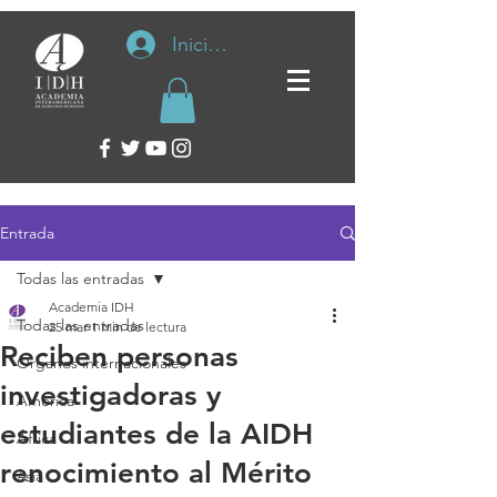
Iniciar sesión
Entrada
Todas las entradas
Academia IDH
Todas las entradas
25 mar
1 min de lectura
Reciben personas
Organos internacionales
investigadoras y
América
estudiantes de la AIDH
África
renocimiento al Mérito
Asia