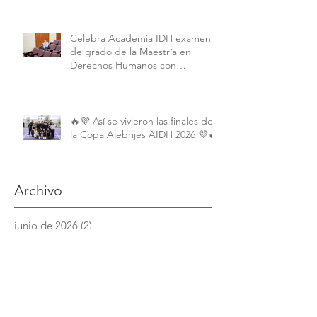
Humanos de la American
University.
Celebra Academia IDH examen
de grado de la Maestría en
Derechos Humanos con
Perspectiva Internacional y
Comparada
🔥💜 Así se vivieron las finales de
la Copa Alebrijes AIDH 2026 💜🔥
Archivo
junio de 2026
(2)
2 entradas
mayo de 2026
(9)
9 entradas
abril de 2026
(6)
6 entradas
marzo de 2026
(4)
4 entradas
febrero de 2026
(3)
3 entradas
enero de 2026
(3)
3 entradas