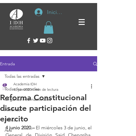
Iniciar sesión
Entrada
Todas las entradas
Academia IDH
Todas las entradas
10 jun 2020
1 min de lectura
Reforma Constitucional
Organos internacionales
discute participación del
América
ejercito
África
4 junio 2020.–
 El miércoles 3 de junio, el 
Asia
General de División Said Chengriha, 