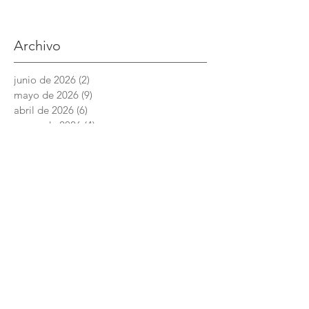
Archivo
junio de 2026
(2)
2 entradas
mayo de 2026
(9)
9 entradas
abril de 2026
(6)
6 entradas
marzo de 2026
(4)
4 entradas
febrero de 2026
(3)
3 entradas
enero de 2026
(3)
3 entradas
diciembre de 2025
(7)
7 entradas
noviembre de 2025
(6)
6 entradas
octubre de 2025
(4)
4 entradas
septiembre de 2025
(6)
6 entradas
agosto de 2025
(7)
7 entradas
junio de 2025
(5)
5 entradas
Academia Interamericana de Derechos
Humanos