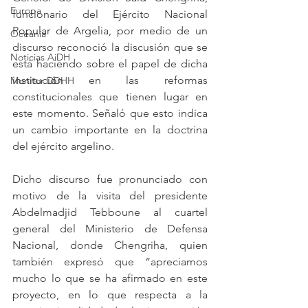
Europa
funcionario del Ejército Nacional 
Popular de Argelia, por medio de un 
Oceanía
discurso reconoció la discusión que se 
Noticias AiDH
está haciendo sobre el papel de dicha 
institución en las reformas 
Monitor DDHH
constitucionales que tienen lugar en 
este momento. Señaló que esto indica 
un cambio importante en la doctrina 
del ejército argelino.
Dicho discurso fue pronunciado con 
motivo de la visita del presidente 
Abdelmadjid Tebboune al cuartel 
general del Ministerio de Defensa 
Nacional, donde Chengriha, quien 
también expresó que “apreciamos 
mucho lo que se ha afirmado en este 
proyecto, en lo que respecta a la 