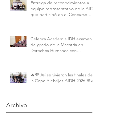
Entrega de reconocimientos a
equipo representativo de la AIDH
que participó en el Concurso
Interamericano de Derechos
Humanos de la American
University.
Celebra Academia IDH examen
de grado de la Maestría en
Derechos Humanos con
Perspectiva Internacional y
Comparada
🔥💜 Así se vivieron las finales de
la Copa Alebrijes AIDH 2026 💜🔥
Archivo
junio de 2026
(2)
2 entradas
mayo de 2026
(9)
9 entradas
abril de 2026
(6)
6 entradas