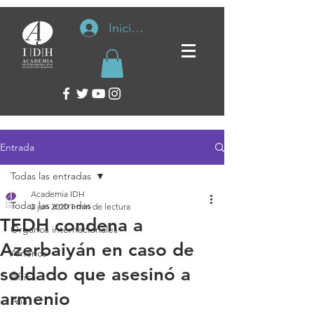
Iniciar sesión
Entrada
Todas las entradas
Academia IDH
Todas las entradas
2 jun 2020
1 min de lectura
TEDH condena a
Organos internacionales
Azerbaiyán en caso de
América
soldado que asesinó a
África
armenio
Asia