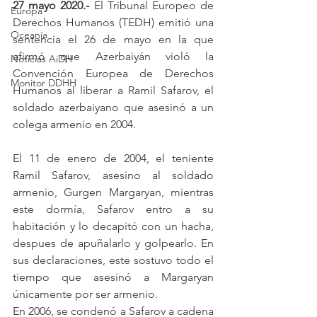
27 mayo 2020.-
 El Tribunal Europeo de 
Europa
Derechos Humanos (TEDH) emitió una 
Oceanía
sentencia el 26 de mayo en la que 
afirmó que Azerbaiyán violó la 
Noticias AiDH
Convención Europea de Derechos 
Monitor DDHH
Humanos al liberar a Ramil Safarov, el 
soldado azerbaiyano que asesinó a un 
colega armenio en 2004.
El 11 de enero de 2004, el teniente 
Ramil Safarov, asesino al soldado 
armenio, Gurgen Margaryan, mientras 
este dormía, Safarov entro a su 
habitación y lo decapitó con un hacha, 
despues de apuñalarlo y golpearlo. En 
sus declaraciones, este sostuvo todo el 
tiempo que asesinó a Margaryan 
únicamente por ser armenio.
En 2006, se condenó a Safarov a cadena 