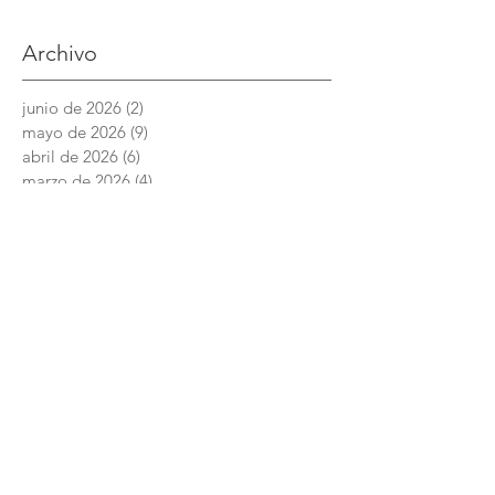
Archivo
junio de 2026
(2)
2 entradas
mayo de 2026
(9)
9 entradas
abril de 2026
(6)
6 entradas
marzo de 2026
(4)
4 entradas
febrero de 2026
(3)
3 entradas
enero de 2026
(3)
3 entradas
diciembre de 2025
(7)
7 entradas
noviembre de 2025
(6)
6 entradas
octubre de 2025
(4)
4 entradas
septiembre de 2025
(6)
6 entradas
agosto de 2025
(7)
7 entradas
junio de 2025
(5)
5 entradas
Academia Interamericana de Derechos
Humanos
Conmutador:
+52 (844) 4 11 14 29