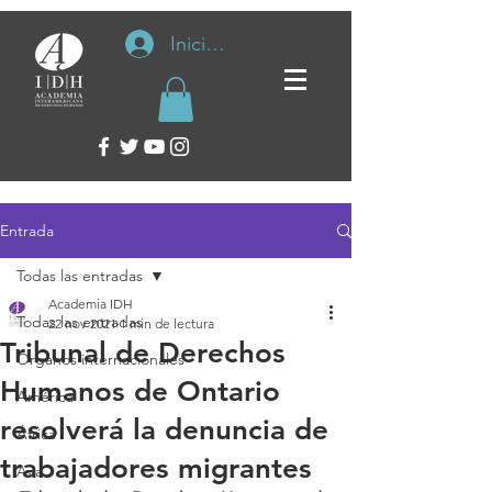
Iniciar sesión
Entrada
Todas las entradas
Academia IDH
Todas las entradas
22 nov 2021
1 min de lectura
Tribunal de Derechos
Organos internacionales
Humanos de Ontario
América
resolverá la denuncia de
África
trabajadores migrantes
Asia