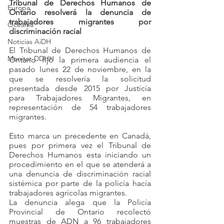
Tribunal de Derechos Humanos de 
Europa
Ontario resolverá la denuncia de 
trabajadores migrantes por 
Oceanía
discriminación racial
Noticias AiDH
El Tribunal de Derechos Humanos de 
Monitor DDHH
Ontario fijó la primera audiencia el 
pasado lunes 22 de noviembre, en la 
que se resolvería la solicitud 
presentada desde 2015 por Justicia 
para Trabajadores Migrantes, en 
representación de 54 trabajadores 
migrantes.
Esto marca un precedente en Canadá, 
pues por primera vez el Tribunal de 
Derechos Humanos esta iniciando un 
procedimiento en el que se atenderá a 
una denuncia de discriminación racial 
sistémica por parte de la policía hacía 
trabajadores agrícolas migrantes.
La denuncia alega que la Policía 
Provincial de Ontario recolectó 
muestras de ADN a 96 trabajadores 