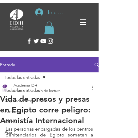
Iniciar sesión
Entrada
Todas las entradas
Academia IDH
Todas las entradas
25 ene 2021
1 min de lectura
Vida de presos y presas
Organos internacionales
en Egipto corre peligro:
América
Amnistía Internacional
África
Las personas encargadas de los centros 
Asia
penitenciarios de Egipto someten a 