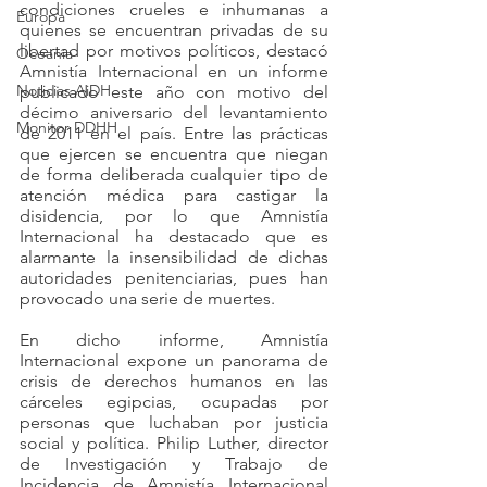
condiciones crueles e inhumanas a 
Europa
quienes se encuentran privadas de su 
libertad por motivos políticos, destacó 
Oceanía
Amnistía Internacional en un informe 
Noticias AiDH
publicado este año con motivo del 
décimo aniversario del levantamiento 
Monitor DDHH
de 2011 en el país. Entre las prácticas 
que ejercen se encuentra que niegan 
de forma deliberada cualquier tipo de 
atención médica para castigar la 
disidencia, por lo que Amnistía 
Internacional ha destacado que es 
alarmante la insensibilidad de dichas 
autoridades penitenciarias, pues han 
provocado una serie de muertes. 
En dicho informe, Amnistía 
Internacional expone un panorama de 
crisis de derechos humanos en las 
cárceles egipcias, ocupadas por 
personas que luchaban por justicia 
social y política. Philip Luther, director 
de Investigación y Trabajo de 
Incidencia de Amnistía Internacional 