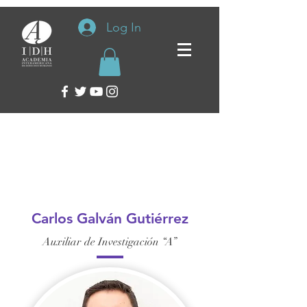
Log In
< Atrás
Carlos Galván
Gutiérrez
Carlos Galván Gutiérrez
Auxiliar de Investigación “A”