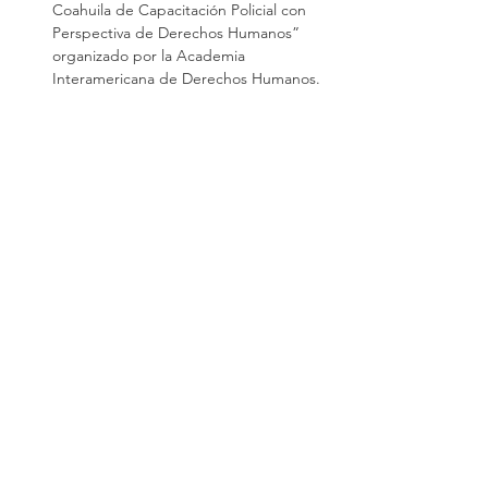
Coahuila de Capacitación Policial con 
Perspectiva de Derechos Humanos” 
organizado por la Academia 
Interamericana de Derechos Humanos.
IDIOMAS
Español (lengua materna)
Inglés (nivel avanzado de acuerdo a 
TOEFL)
Inter-American Academy of Human Rights
Switch: +52 (844)
4 11 14 29
Postgraduate:
centro.posgrado@academiaidh.org.mx
Highway 57 km.
13. 25350
University City.
Arteaga, Coahuila.