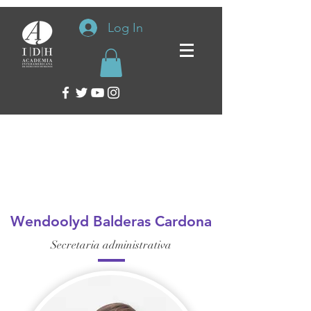
Log In
< Atrás
Wendoolyd Balderas
Cardona
Wendoolyd Balderas Cardona
Secretaria administrativa