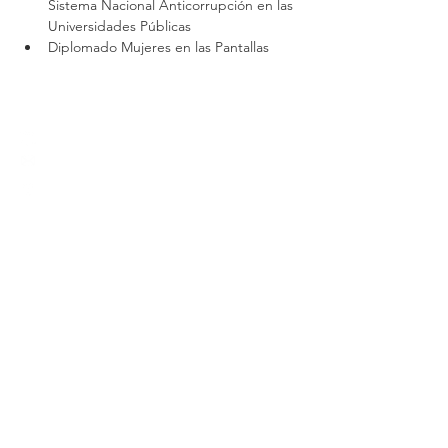
Sistema Nacional Anticorrupción en las 
Universidades Públicas
Diplomado Mujeres en las Pantallas
Inter-American Academy of Human Rights
Switch: +52 (844)
4 11 14 29
Postgraduate:
centro.posgrado@academiaidh.org.mx
Highway 57 km.
13. 25350
University City.
Arteaga, Coahuila.
Join our community
Subscribe to our newsletter