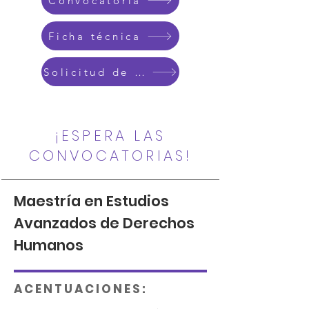
Convocatoria
Ficha técnica
Solicitud de admisión
¡ESPERA LAS
CONVOCATORIAS!
Maestría en Estudios
Avanzados de Derechos
Humanos
A C E N T U A C I O N E S :