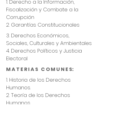
1. Derecho a la Información,
Fiscalización y Combate a la
Corrupción
2. Garantías Constitucionales
3. Derechos Económicos,
Sociales, Culturales y Ambientales
4. Derechos Políticos y Justicia
Electoral
M A T E R I A S C O M U N E S:
1. Historia de los Derechos
Humanos.
2. Teoría de los Derechos
Humanos.
3. Garantía de los Derechos
Humanos.​​
4. Metodología de la Investigación
5. Estudio de Casos de Derechos