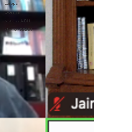
Europa
Oceanía
Noticias AiDH
Monitor DDHH