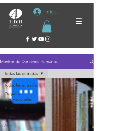
Iniciar sesión
Monitor de Derechos Humanos
Todas las entradas
Todas las entradas
Organos
internacionales
América
África
Asia