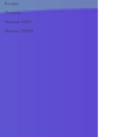
Europa
Oceanía
Noticias AiDH
Monitor DDHH