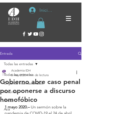
Iniciar sesión
Entrada
Todas las entradas
Academia IDH
Todas las entradas
5 may 2020
1 min de lectura
Gobierno abre caso penal
Organos internacionales
por oponerse a discurso
América
homofóbico
África
1 mayo 2020.–
 Un sermón sobre la 
Asia
pandemia de COVID-19 el 24 de abril 