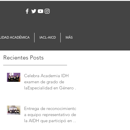
Iniciar sesión
LIDAD ACADÉMICA
IACL-AICD
MÁS
Recientes Posts
Celebra Academia IDH
examen de grado de
laEspecialidad en Género y
Derechos Humanos
Entrega de reconocimientos
a equipo representativo de
la AIDH que participó en el
Concurso Interamericano de