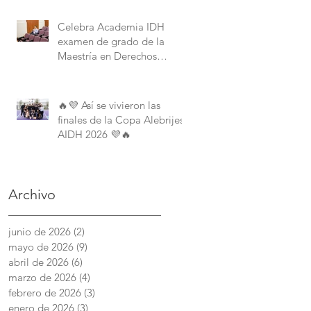
Derechos Humanos de la
American University.
Celebra Academia IDH
examen de grado de la
Maestría en Derechos
Humanos con Perspectiva
Internacional y Comparada
🔥💜 Así se vivieron las
finales de la Copa Alebrijes
AIDH 2026 💜🔥
Archivo
junio de 2026
(2)
2 entradas
mayo de 2026
(9)
9 entradas
abril de 2026
(6)
6 entradas
marzo de 2026
(4)
4 entradas
febrero de 2026
(3)
3 entradas
enero de 2026
(3)
3 entradas