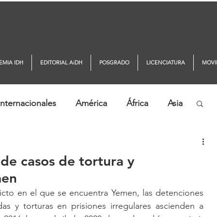
EMIA IDH
EDITORIAL AiDH
POSGRADO
LICENCIATURA
MOVI
nternacionales
América
África
Asia
ticias AiDH
Monitor DDHH
de casos de tortura y
men
flicto en el que se encuentra Yemen, las detenciones 
das y torturas en prisiones irregulares ascienden a 