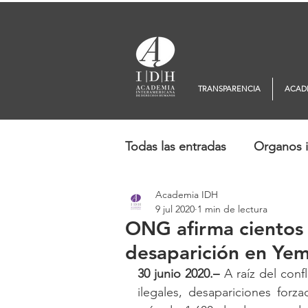
TRANSPARENCIA
ACAD
Todas las entradas
Organos i
Academia IDH
Europa
Oceanía
No
9 jul 2020
1 min de lectura
ONG afirma cientos 
desaparición en Ye
30 junio 2020.–
 A raíz del con
ilegales, desapariciones forza