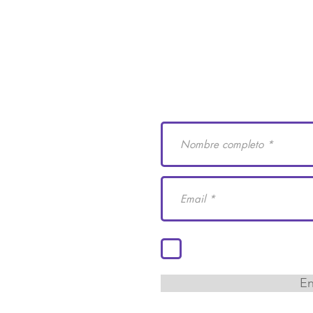
e Derechos Humanos
Suscríbete a nuestro
 29
cademiaidh.org.mx
 Coahuila.
Acepto los términos y co
En