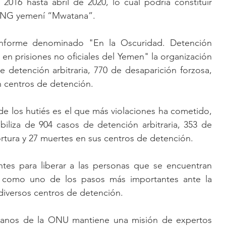
más de 1,600 desde mayo de 2016 hasta abril de 2020, lo cual podría constituir 
ONG yemení “Mwatana”.
forme denominado "En la Oscuridad. Detención 
 en prisiones no oficiales del Yemen" la organización 
detención arbitraria, 770 de desaparición forzosa, 
n centros de detención.
 los hutiés es el que más violaciones ha cometido, 
iliza de 904 casos de detención arbitraria, 353 de 
ortura y 27 muertes en sus centros de detención.
es para liberar a las personas que se encuentran 
a como uno de los pasos más importantes ante la 
iversos centros de detención.
nos de la ONU mantiene una misión de expertos 