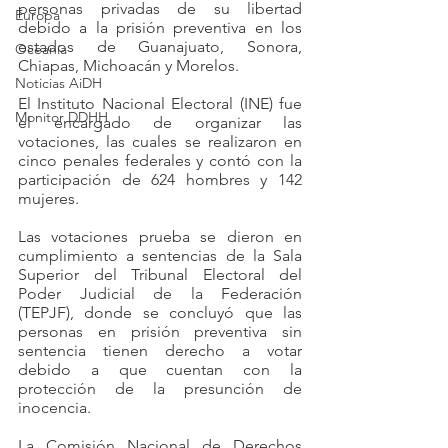
personas privadas de su libertad 
Europa
debido a la prisión preventiva en los 
estados de Guanajuato, Sonora, 
Oceanía
Chiapas, Michoacán y Morelos.
Noticias AiDH
El Instituto Nacional Electoral (INE) fue 
Monitor DDHH
el encargado de organizar las 
votaciones, las cuales se realizaron en 
cinco penales federales y contó con la 
participación de 624 hombres y 142 
mujeres.
Las votaciones prueba se dieron en 
cumplimiento a sentencias de la Sala 
Superior del Tribunal Electoral del 
Poder Judicial de la Federación 
(TEPJF), donde se concluyó que las 
personas en prisión preventiva sin 
sentencia tienen derecho a votar 
debido a que cuentan con la 
protección de la presunción de 
inocencia.
La Comisión Nacional de Derechos 