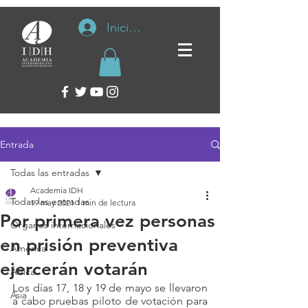
Iniciar sesión
Entrada
Todas las entradas
Academia IDH
Todas las entradas
19 may 2021
1 min de lectura
Por primera vez personas
Organos internacionales
en prisión preventiva
América
ejercerán votarán
África
Los días 17, 18 y 19 de mayo se llevaron 
Asia
a cabo pruebas piloto de votación para 