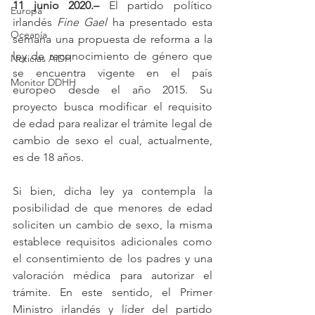
11 junio 2020.–
 El partido político 
Europa
irlandés 
Fine Gael
 ha presentado esta 
Oceanía
semana una propuesta de reforma a la 
ley de reconocimiento de género que 
Noticias AiDH
se encuentra vigente en el país 
Monitor DDHH
europeo desde el año 2015. Su 
proyecto busca modificar el requisito 
de edad para realizar el trámite legal de 
cambio de sexo el cual, actualmente, 
es de 18 años.
Si bien, dicha ley ya contempla la 
posibilidad de que menores de edad 
soliciten un cambio de sexo, la misma 
establece requisitos adicionales como 
el consentimiento de los padres y una 
valoración médica para autorizar el 
trámite. En este sentido, el Primer 
Ministro irlandés y líder del partido 