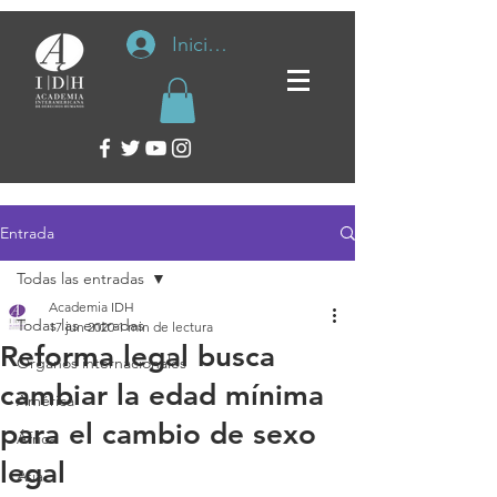
Iniciar sesión
Entrada
Todas las entradas
Academia IDH
Todas las entradas
17 jun 2020
1 min de lectura
Reforma legal busca
Organos internacionales
cambiar la edad mínima
América
para el cambio de sexo
África
legal
Asia