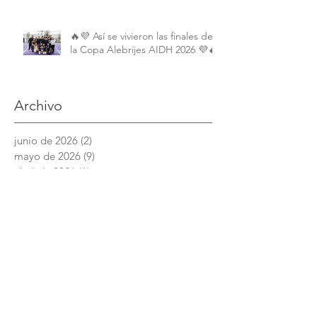
Comparada
🔥💜 Así se vivieron las finales de
la Copa Alebrijes AIDH 2026 💜🔥
Archivo
junio de 2026
(2)
2 entradas
mayo de 2026
(9)
9 entradas
abril de 2026
(6)
6 entradas
marzo de 2026
(4)
4 entradas
febrero de 2026
(3)
3 entradas
enero de 2026
(3)
3 entradas
diciembre de 2025
(7)
7 entradas
noviembre de 2025
(6)
6 entradas
octubre de 2025
(4)
4 entradas
septiembre de 2025
(6)
6 entradas
agosto de 2025
(7)
7 entradas
junio de 2025
(5)
5 entradas