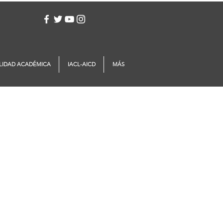
Iniciar sesión
LIDAD ACADÉMICA
IACL-AICD
MÁS