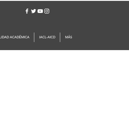
Iniciar sesión
LIDAD ACADÉMICA
IACL-AICD
MÁS