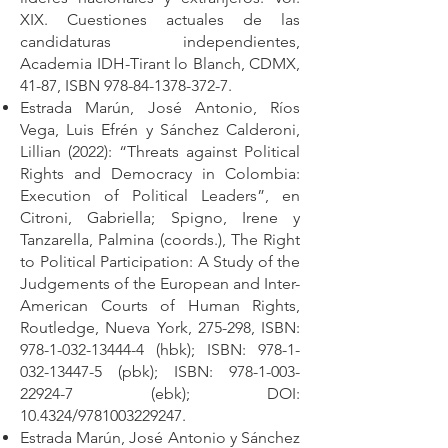
XIX. Cuestiones actuales de las
candidaturas independientes,
Academia IDH-Tirant lo Blanch, CDMX,
41-87, ISBN
978-84-1378-372-7
.
Estrada Marún, José Antonio, Ríos
Vega, Luis Efrén y Sánchez Calderoni,
Lillian (2022): “Threats against Political
Rights and Democracy in Colombia:
Execution of Political Leaders”, en
Citroni, Gabriella; Spigno, Irene y
Tanzarella, Palmina (coords.), The Right
to Political Participation: A Study of the
Judgements of the European and Inter-
American Courts of Human Rights,
Routledge, Nueva York, 275-298, ISBN:
978-1-032-13444-4
(hbk); ISBN:
978-1-
032-13447-5
(pbk); ISBN:
978-1-003-
22924-7
(ebk); DOI:
10.4324/9781003229247.
Estrada Marún, José Antonio y Sánchez