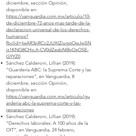
diciembre, sección Opinión,
disponible en:
https://vanguardia.com.mx/articulo/10-
de-diciembre-72-anos-mas-tarde-de-la-
declaracion-universal-de-los-derechos-
humanos?
fbclid=IwAR3pRCc2JUXIZiugqOwJwSN
jz1KNG8CHoJt-CV0dZesbNl8vOsOSE-
GYYZ0
Sánchez Calderoni, Lillian (2019):
“Guardería ABC: la Suprema Corte y las
reparaciones”, en Vanguardia, 8
diciembre, sección Opinión,
disponible en:
https://vanguardia.com.mx/articulo/gu
arderia-abc-la-suprema-corte-y-las-
reparaciones
Sánchez Calderoni, Lillian (2019):
“Derechos laborales: A 100 años de la
OIT”, en Vanguardia, 24 febrero,