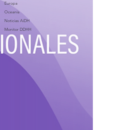
Europa
Oceanía
Noticias AiDH
Monitor DDHH