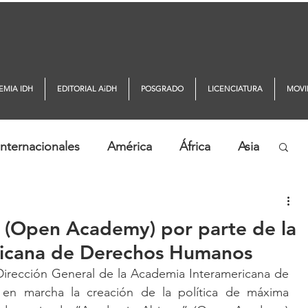
EMIA IDH
EDITORIAL AiDH
POSGRADO
LICENCIATURA
MOVI
nternacionales
América
África
Asia
ticias AiDH
Monitor DDHH
 (Open Academy) por parte de la
icana de Derechos Humanos
Dirección General de la Academia Interamericana de 
n marcha la creación de la política de máxima 