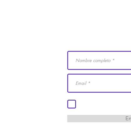
e Derechos Humanos
Suscríbete a nuestro
 29
cademiaidh.org.mx
 Coahuila.
Acepto los términos y co
En