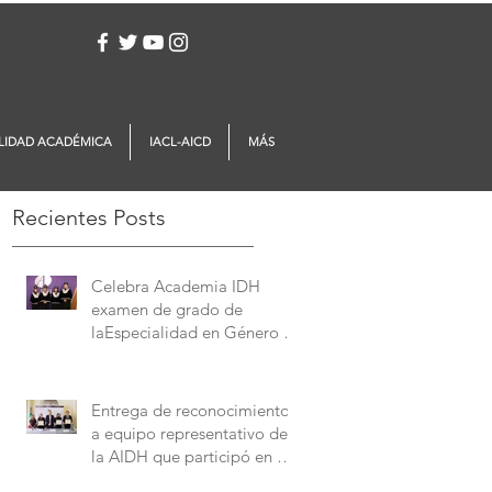
Iniciar sesión
LIDAD ACADÉMICA
IACL-AICD
MÁS
Recientes Posts
Celebra Academia IDH
examen de grado de
laEspecialidad en Género y
Derechos Humanos
Entrega de reconocimientos
a equipo representativo de
la AIDH que participó en el
Concurso Interamericano de