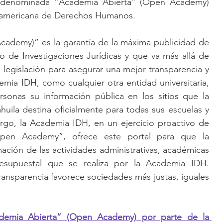
n denominada “Academia Abierta” (Open Academy) 
eramericana de Derechos Humanos. 
ademy)” es la garantía de la máxima publicidad de 
to de Investigaciones Jurídicas y que va más allá de 
a legislación para asegurar una mejor transparencia y 
mia IDH, como cualquier otra entidad universitaria, 
sonas su información pública en los sitios que la 
ila destina oficialmente para todas sus escuelas y 
go, la Academia IDH, en un ejercicio proactivo de 
Open Academy”, ofrece este portal para que la 
ción de las actividades administrativas, académicas 
resupuestal que se realiza por la Academia IDH. 
nsparencia favorece sociedades más justas, iguales 
ademia Abierta” (Open Academy) por parte de la 