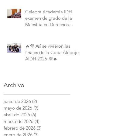
Derechos Humanos de la
American University.
Celebra Academia IDH
examen de grado de la
Maestría en Derechos
Humanos con Perspectiva
Internacional y Comparada
🔥💜 Así se vivieron las
finales de la Copa Alebrijes
AIDH 2026 💜🔥
Archivo
junio de 2026
(2)
2 entradas
mayo de 2026
(9)
9 entradas
abril de 2026
(6)
6 entradas
marzo de 2026
(4)
4 entradas
febrero de 2026
(3)
3 entradas
enero de 2026
(3)
3 entradas