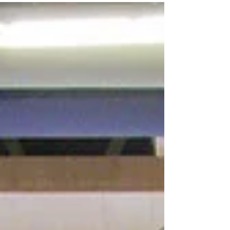
Humanos con Perspectiva Internacional y
Comparada de la Academia IDH, este jueves
la profesora Rosa Iannaccone impartió un
seminario al alumnado de la segunda y la
tercera generación de este programa de
posgrado, que tuvo por título: Las formas de
gobierno en América Latina. La profesora
Iannaccone es investigadora posdoctoral en
Derecho Público Comparad