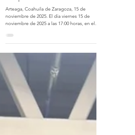
Arizpe”
Arteaga, Coahuila de Zaragoza, 15 de
noviembre de 2025. El día viernes 15 de
noviembre de 2025 a las 17:00 horas, en el
auditorio del edificio “Derechos Humanos
Siglo XXI” de la Academia Interamericana de
Derechos Humanos de la Universidad
Autónoma de Coahuila, se realizó la
ceremonia de ingreso del Dr. Antonio
Berchelmann Arizpe a la Academia Mexicana
de Ciencias Penales. El evento dio inicio con
la intervención del Dr. Miguel Ontiveros
Alonso, Presidente de la Academia Mexi