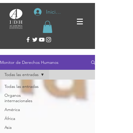
Iniciar sesión
Monitor de Derechos Humanos
Todas las entradas
Todas las entradas
Organos
internacionales
América
África
Asia